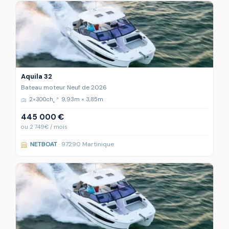
Aquila 32
Bateau moteur Neuf de 2026
2×300ch
9,93m × 3,85m
445 000 €
ou 2 749€ / mois
NETBOAT
· 97290 Martinique