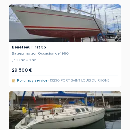
Beneteau First 35
Bateau moteur Occasion de 1980
10,7m × 3,7m
29 500 €
Port navy service
· 13230 PORT SAINT LOUIS DU RHONE