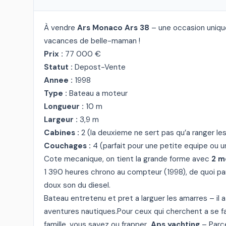
À vendre
Ars Monaco Ars 38
– une occasion unique
vacances de belle-maman !
Prix :
77 000 €
Statut :
Depost-Vente
Annee :
1998
Type :
Bateau a moteur
Longueur :
10 m
Largeur :
3,9 m
Cabines :
2 (la deuxieme ne sert pas qu’a ranger les 
Couchages :
4 (parfait pour une petite equipe ou u
Cote mecanique, on tient la grande forme avec
2 m
1 390 heures chrono au compteur (1998), de quoi partir
doux son du diesel.
Bateau entretenu et pret a larguer les amarres – il
aventures nautiques.
Pour ceux qui cherchent a se fa
famille, vous savez ou frapper…
Aps yachting
– Parce