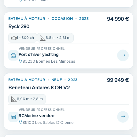
33990 Hourtin
94 990 €
BATEAU À MOTEUR
OCCASION
2023
Ryck 280
1 × 300 ch
8,8 m × 2,81 m
VENDEUR PROFESSIONNEL
Port d'hiver yachting
83230 Bormes Les Mimosas
99 949 €
BATEAU À MOTEUR
NEUF
2023
Beneteau Antares 8 OB V2
8,06 m × 2,8 m
VENDEUR PROFESSIONNEL
RCMarine vendee
85100 Les Sables D'Olonne