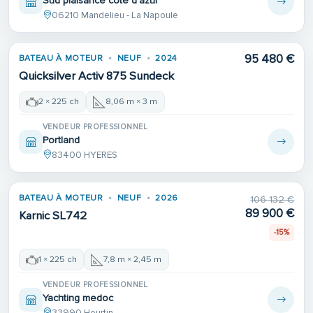
Sud plaisance cote d'azur
06210 Mandelieu - La Napoule
95 480 €
BATEAU À MOTEUR
NEUF
2024
Quicksilver Activ 875 Sundeck
2 × 225 ch
8,06 m × 3 m
VENDEUR PROFESSIONNEL
Portland
83400 HYERES
BATEAU À MOTEUR
NEUF
2026
106 132 €
89 900 €
Karnic SL742
-15%
1 × 225 ch
7,8 m × 2,45 m
VENDEUR PROFESSIONNEL
Yachting medoc