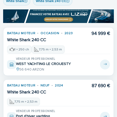
White Shark
White Shark 240 CC
94 999 €
BATEAU MOTEUR
OCCASION
2023
White Shark 240 CC
1 × 250 ch
7,75 m × 2,53 m
VENDEUR PROFESSIONNEL
WEST YACHTING LE CROUESTY
56 640 ARZON
87 690 €
BATEAU MOTEUR
NEUF
2024
White Shark 240 CC
7,75 m × 2,53 m
VENDEUR PROFESSIONNEL
Port d'hiver yachting