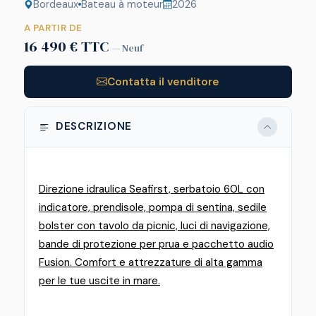
Bordeaux
Bateau à moteur
2026
A PARTIR DE
16 490 € TTC
— Neuf
Contatta il venditore
DESCRIZIONE
Direzione idraulica Seafirst, serbatoio 60L con
indicatore, prendisole, pompa di sentina, sedile
bolster con tavolo da picnic, luci di navigazione,
bande di protezione per prua e pacchetto audio
Fusion. Comfort e attrezzature di alta gamma
per le tue uscite in mare.