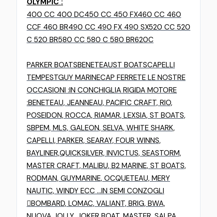
OLYMPIC :
400 CC 400 DC
450 CC 450 FX
460 CC 460
CCF 460 BR
490 CC 490 FX 490 SX
520 CC 520
C 520 BR
580 CC 580 C 580 BR
620C
PARKER BOATS
BENETEAU
ST BOATS
CAPELLI
TEMPEST
GUY MARINE
CAP FERRET
E LE NOSTRE
OCCASIONI :
IN CONCHIGLIA RIGIDA MOTORE
:
BENETEAU, JEANNEAU, PACIFIC CRAFT, RIO,
POSEIDON, ROCCA, RIAMAR, LEXSIA, ST BOATS,
SBPEM, MLS, GALEON, SELVA, WHITE SHARK,
CAPELLI, PARKER, SEARAY, FOUR WINNS,
BAYLINER,
QUICKSILVER, INVICTUS, SEASTORM,
MASTER CRAFT, MALIBU, B2 MARINE, ST BOATS,
RODMAN, GUYMARINE, OCQUETEAU, MERY
NAUTIC, WINDY ECC ...
IN SEMI CONZOGLI

BOMBARD, LOMAC, VALIANT, BRIG, BWA,
NUOVA JOLLY, JOKER BOAT, MASTER, SALPA,