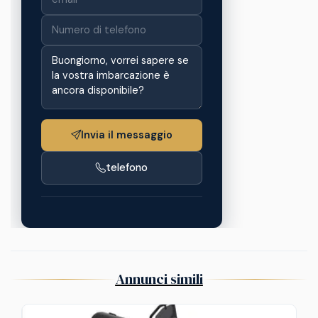
Invia il messaggio
telefono
Annunci simili