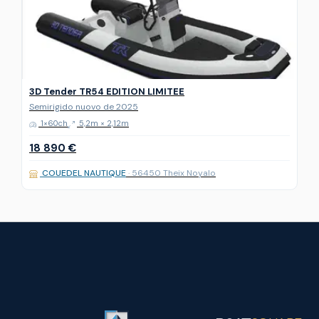
3D Tender TR54 EDITION LIMITEE
Semirigido nuovo de 2025
1×60ch
5,2m × 2,12m
18 890 €
COUEDEL NAUTIQUE
· 56450 Theix Noyalo