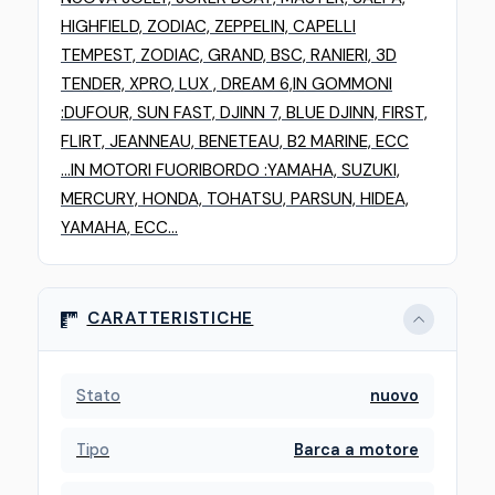
HIGHFIELD, ZODIAC, ZEPPELIN, CAPELLI
TEMPEST, ZODIAC, GRAND, BSC, RANIERI, 3D
TENDER, XPRO, LUX , DREAM 6,
IN GOMMONI
:
DUFOUR, SUN FAST, DJINN 7, BLUE DJINN, FIRST,
FLIRT, JEANNEAU, BENETEAU, B2 MARINE, ECC
...
IN MOTORI FUORIBORDO :
YAMAHA, SUZUKI,
MERCURY, HONDA, TOHATSU, PARSUN, HIDEA,
YAMAHA, ECC...
CARATTERISTICHE
Stato
nuovo
Tipo
Barca a motore