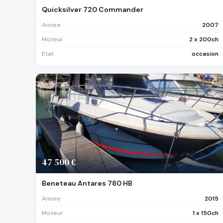
Quicksilver 720 Commander
Annee
2007
Moteur
2 x 200ch
Etat
occasion
47 500 €
Beneteau Antares 780 HB
Annee
2015
Moteur
1 x 150ch