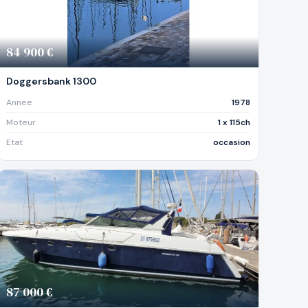
84 900 €
Doggersbank 1300
Annee
1978
Moteur
1 x 115ch
Etat
occasion
87 000 €