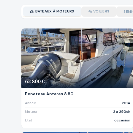
BATEAUX À MOTEURS
VOILIERS
SEMI
63 800 €
Beneteau Antares 8.80
Annee
2014
Moteur
2 x 250ch
Etat
occasion