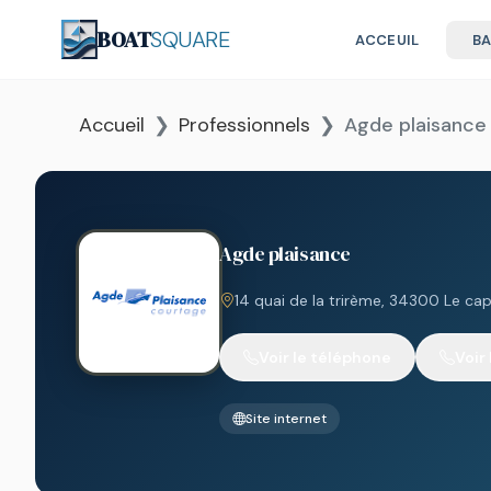
BOAT
SQUARE
ACCEUIL
B
Accueil
Professionnels
Agde plaisance
Agde plaisance
14 quai de la trirème, 34300 Le ca
Voir le téléphone
Voir
Site internet