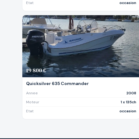
Etat
occasion
19 800 €
Quicksilver 635 Commander
Annee
2008
Moteur
1 x 135ch
Etat
occasion