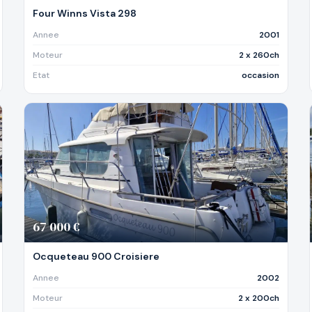
Four Winns Vista 298
Annee
2001
Moteur
2 x 260ch
Etat
occasion
67 000 €
Ocqueteau 900 Croisiere
Annee
2002
Moteur
2 x 200ch