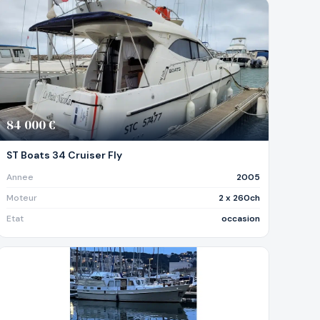
84 000 €
ST Boats 34 Cruiser Fly
Annee
2005
Moteur
2 x 260ch
Etat
occasion