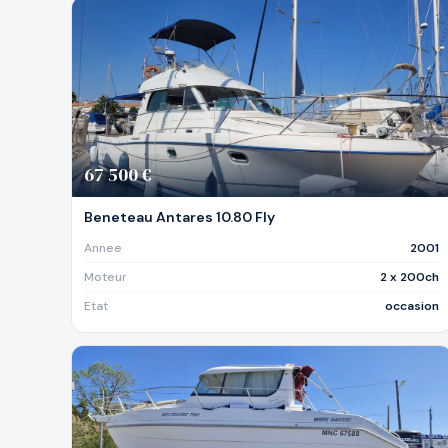
67 500 €
Beneteau Antares 10.80 Fly
Annee
2001
Moteur
2 x 200ch
Etat
occasion