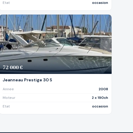
Etat
occasion
72 000 €
Jeanneau Prestige 30 S
Annee
2008
Moteur
2 x 190ch
Etat
occasion