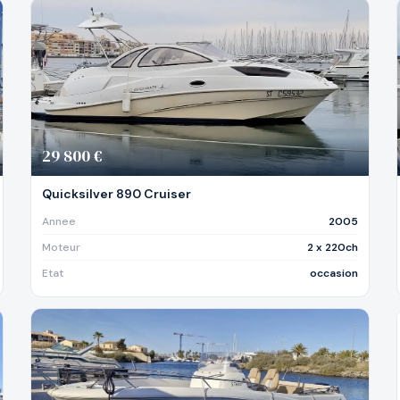
29 800 €
Quicksilver 890 Cruiser
Annee
2005
Moteur
2 x 220ch
Etat
occasion