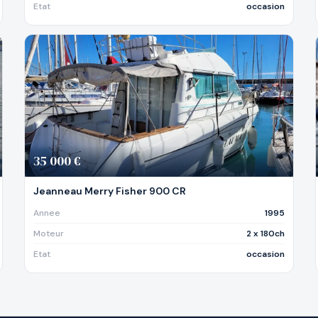
Etat
occasion
35 000 €
Jeanneau Merry Fisher 900 CR
Annee
1995
Moteur
2 x 180ch
Etat
occasion