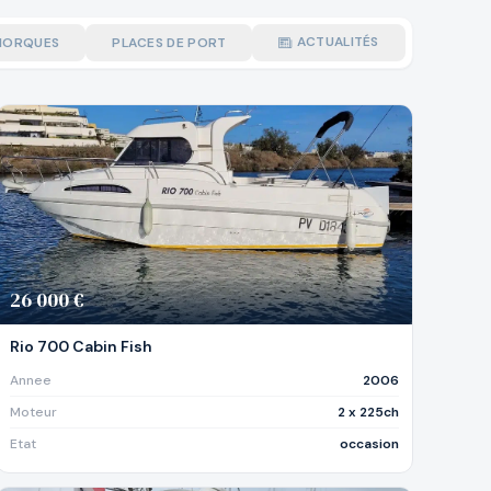
ACTUALITÉS
MORQUES
PLACES DE PORT
26 000 €
Rio 700 Cabin Fish
Annee
2006
Moteur
2 x 225ch
Etat
occasion