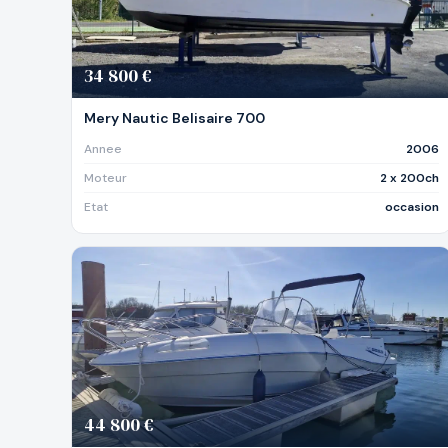
34 800 €
Mery Nautic Belisaire 700
Annee
2006
Moteur
2 x 200ch
Etat
occasion
44 800 €