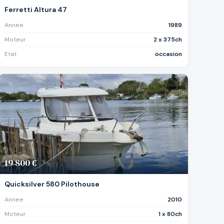
Ferretti Altura 47
Annee
1989
Moteur
2 x 375ch
Etat
occasion
19 800 €
Quicksilver 580 Pilothouse
Annee
2010
Moteur
1 x 80ch