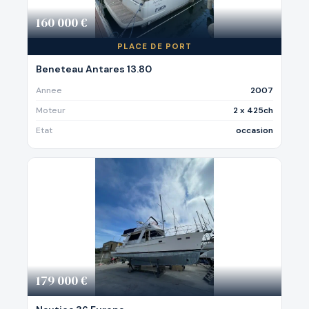
160 000 €
PLACE DE PORT
Beneteau Antares 13.80
Annee
2007
Moteur
2 x 425ch
Etat
occasion
179 000 €