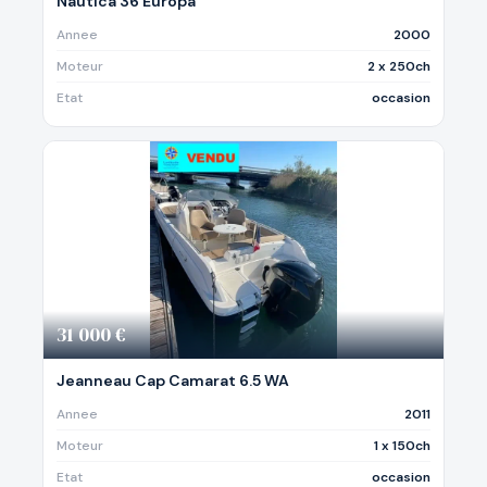
Nautica 36 Europa
Annee
2000
Moteur
2 x 250ch
Etat
occasion
31 000 €
Jeanneau Cap Camarat 6.5 WA
Annee
2011
Moteur
1 x 150ch
Etat
occasion