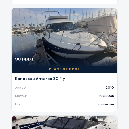
99 000 €
PLACE DE PORT
Beneteau Antares 30 Fly
Annee
2010
Moteur
1 x 380ch
Etat
occasion