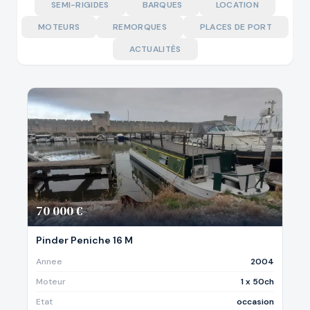
SEMI-RIGIDES
BARQUES
LOCATION
MOTEURS
REMORQUES
PLACES DE PORT
ACTUALITÉS
70 000 €
Pinder Peniche 16 M
Annee
2004
Moteur
1 x 50ch
Etat
occasion