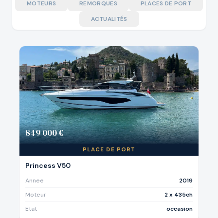
MOTEURS
REMORQUES
PLACES DE PORT
ACTUALITÉS
849 000 €
PLACE DE PORT
Princess V50
Annee
2019
Moteur
2 x 435ch
Etat
occasion