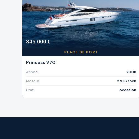
845 000 €
PLACE DE PORT
Princess V70
Annee
2008
Moteur
2 x 1675ch
Etat
occasion