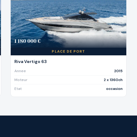
1 180 000 €
PLACE DE PORT
Riva Vertigo 63
Annee
2015
Moteur
2 x 1360ch
Etat
occasion