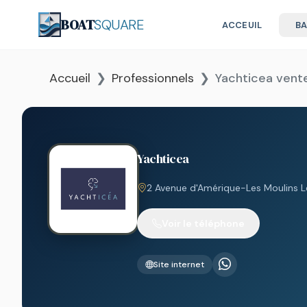
BOAT
SQUARE
ACCEUIL
B
Accueil
Professionnels
Yachticea vent
Yachticea
2 Avenue d'Amérique-Les Moulins L
Voir le téléphone
Site internet