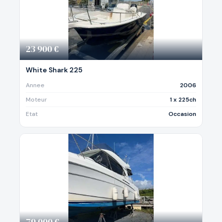
23 900 €
White Shark 225
Annee
2006
Moteur
1 x 225ch
Etat
Occasion
79 000 €