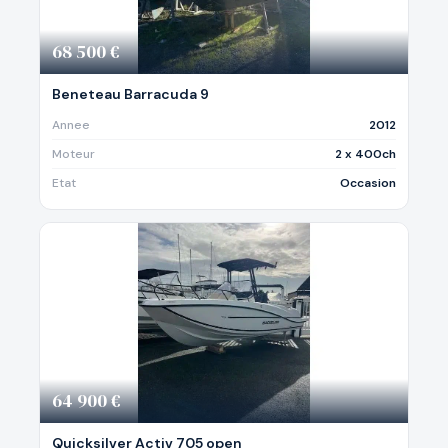
68 500 €
Beneteau Barracuda 9
Annee
2012
Moteur
2 x 400ch
Etat
Occasion
64 900 €
Quicksilver Activ 705 open