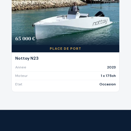
65 000 €
PLACE DE PORT
Nottoy N23
Annee
2023
Moteur
1 x 175ch
Etat
Occasion