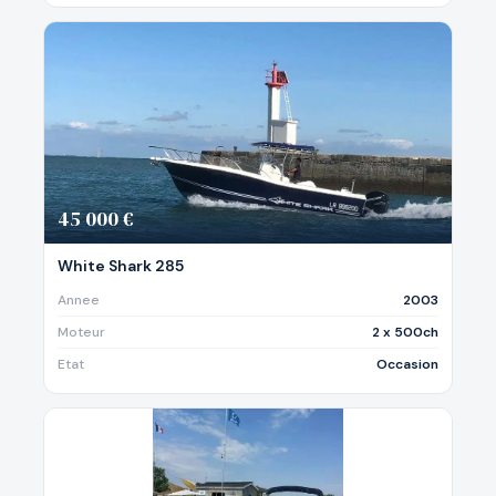
45 000 €
White Shark 285
Annee
2003
Moteur
2 x 500ch
Etat
Occasion