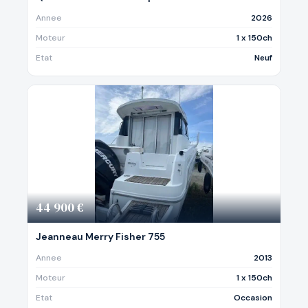
Annee
2026
Moteur
1 x 150ch
Etat
Neuf
44 900 €
Jeanneau Merry Fisher 755
Annee
2013
Moteur
1 x 150ch
Etat
Occasion