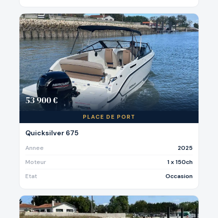
53 900 €
PLACE DE PORT
Quicksilver 675
Annee
2025
Moteur
1 x 150ch
Etat
Occasion