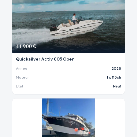
41 900 €
Quicksilver Activ 605 Open
Annee
2026
Moteur
1 x 115ch
Etat
Neuf