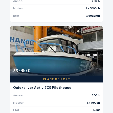
Annee
2024
Moteur
1 x 300ch
Etat
Occasion
55 900 €
PLACE DE PORT
Quicksilver Activ 705 Pilothouse
Annee
2024
Moteur
1 x 150ch
Etat
Neuf