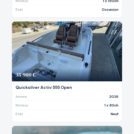
Moteur
1 x 150ch
Etat
Occasion
35 900 €
Quicksilver Activ 555 Open
Annee
2026
Moteur
1 x 80ch
Etat
Neuf