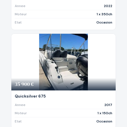
Annee
2022
Moteur
1 x 350ch
Etat
Occasion
35 900 €
Quicksilver 675
Annee
2017
Moteur
1 x 150ch
Etat
Occasion