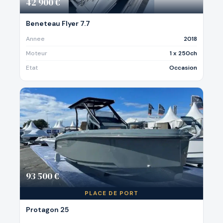
42 900 €
Beneteau Flyer 7.7
Annee
2018
Moteur
1 x 250ch
Etat
Occasion
93 500 €
PLACE DE PORT
Protagon 25