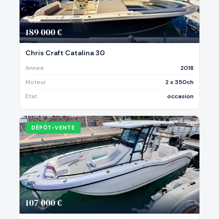
189 000 €
Chris Craft Catalina 30
Annee
2018
Moteur
2 x 350ch
Etat
occasion
DÉPÔT-VENTE
107 000 €