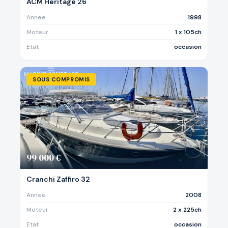
ACM Heritage 26
Annee
1998
Moteur
1 x 105ch
Etat
occasion
SOUS COMPROMIS
99 000 €
Cranchi Zaffiro 32
Annee
2008
Moteur
2 x 225ch
Etat
occasion