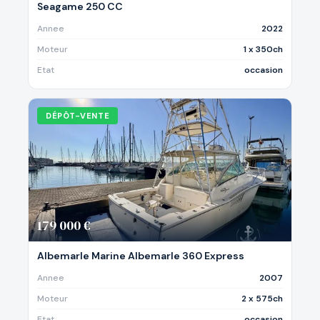
Seagame 250 CC
Annee
2022
Moteur
1 x 350ch
Etat
occasion
DÉPÔT-VENTE
179 000 €
Albemarle Marine Albemarle 360 Express
Annee
2007
Moteur
2 x 575ch
Etat
occasion