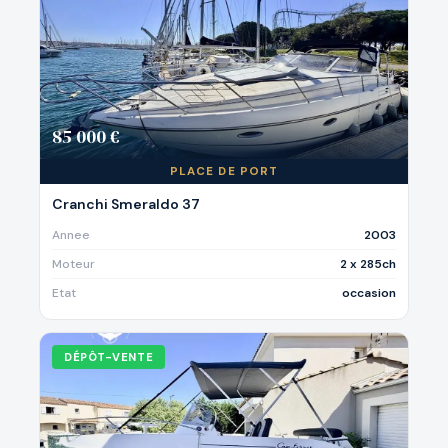
85 000 €
PLACE DE PORT
Cranchi Smeraldo 37
Annee
2003
Moteur
2 x 285ch
Etat
occasion
DÉPÔT-VENTE