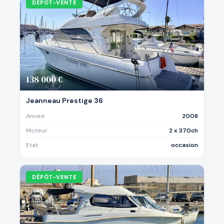
DÉPÔT-VENTE
138 000 €
Jeanneau Prestige 36
Annee
2008
Moteur
2 x 370ch
Etat
occasion
DÉPÔT-VENTE