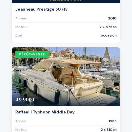
Jeanneau Prestige 50 Fly
Annee
2010
Moteur
2 x 575ch
Etat
occasion
DÉPÔT-VENTE
49 900 €
Raffaelli Typhoon Middle Day
Annee
1985
Moteur
2 x 310ch