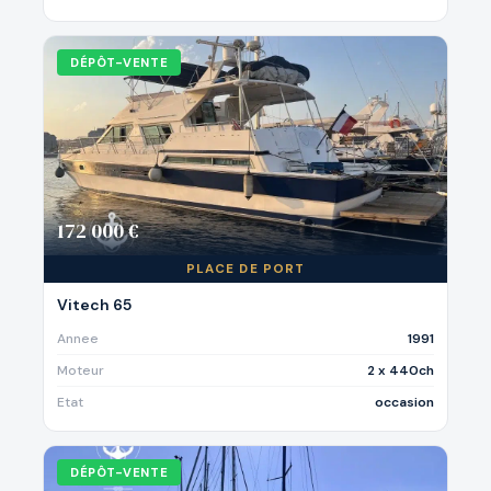
DÉPÔT-VENTE
172 000 €
PLACE DE PORT
Vitech 65
Annee
1991
Moteur
2 x 440ch
Etat
occasion
DÉPÔT-VENTE