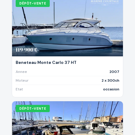
DÉPÔT-VENTE
119 900 €
Beneteau Monte Carlo 37 HT
Annee
2007
Moteur
2 x 300ch
Etat
occasion
DÉPÔT-VENTE