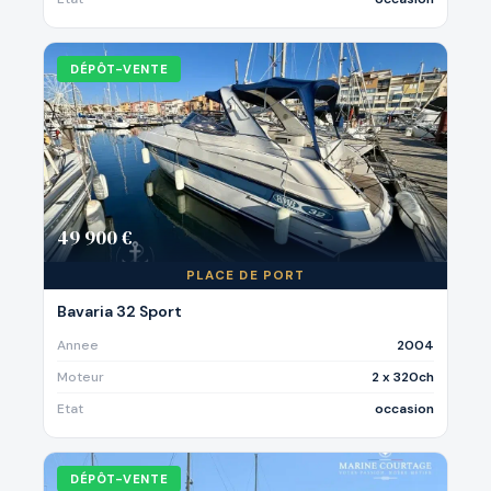
DÉPÔT-VENTE
49 900 €
PLACE DE PORT
Bavaria 32 Sport
Annee
2004
Moteur
2 x 320ch
Etat
occasion
DÉPÔT-VENTE