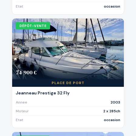
Etat
occasion
DÉPÔT-VENTE
74 900 €
PLACE DE PORT
Jeanneau Prestige 32 Fly
Annee
2003
Moteur
2 x 285ch
Etat
occasion