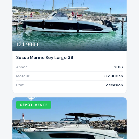
174 900 €
Sessa Marine Key Largo 36
Annee
2016
Moteur
3 x 300ch
Etat
occasion
DÉPÔT-VENTE