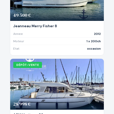
49 500 €
Jeanneau Merry Fisher 8
Annee
2012
Moteur
1 x 200ch
Etat
occasion
DÉPÔT-VENTE
28 998 €