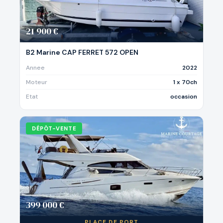
21 900 €
B2 Marine CAP FERRET 572 OPEN
Annee
2022
Moteur
1 x 70ch
Etat
occasion
DÉPÔT-VENTE
399 000 €
PLACE DE PORT