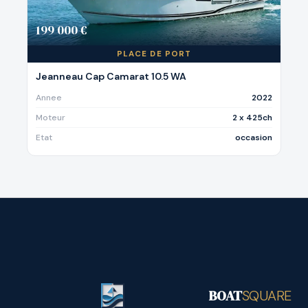
199 000 €
PLACE DE PORT
Jeanneau Cap Camarat 10.5 WA
Annee
2022
Moteur
2 x 425ch
Etat
occasion
BOAT
SQUARE