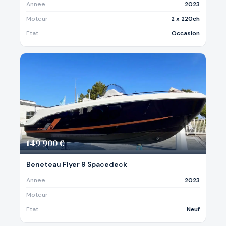
Annee
2023
Moteur
2 x 220ch
Etat
Occasion
149 900 €
Beneteau Flyer 9 Spacedeck
Annee
2023
Moteur
Etat
Neuf