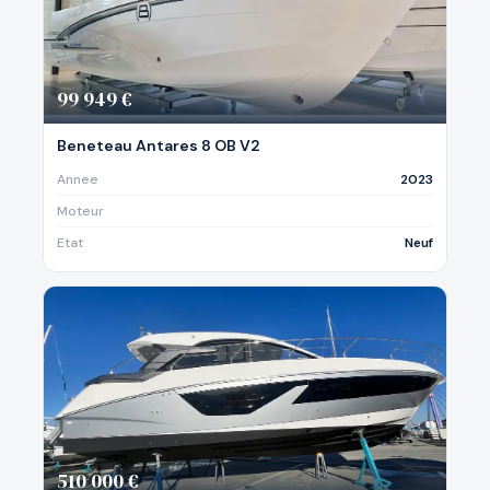
99 949 €
Beneteau Antares 8 OB V2
Annee
2023
Moteur
Etat
Neuf
510 000 €