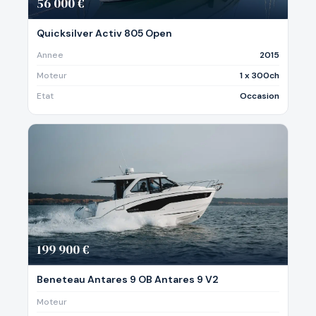
56 000 €
Quicksilver Activ 805 Open
Annee
2015
Moteur
1 x 300ch
Etat
Occasion
199 900 €
Beneteau Antares 9 OB Antares 9 V2
Moteur