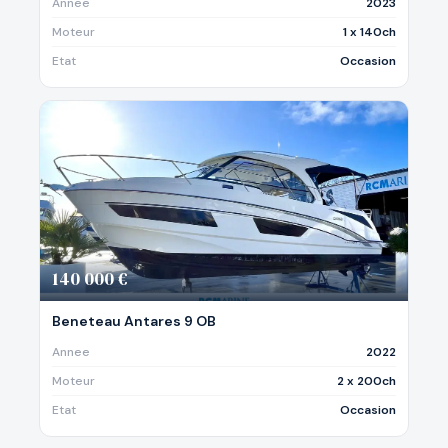
Annee
2023
Moteur
1 x 140ch
Etat
Occasion
140 000 €
Beneteau Antares 9 OB
Annee
2022
Moteur
2 x 200ch
Etat
Occasion