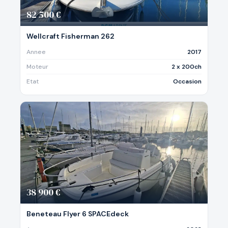
82 500 €
Wellcraft Fisherman 262
Annee
2017
Moteur
2 x 200ch
Etat
Occasion
38 900 €
Beneteau Flyer 6 SPACEdeck