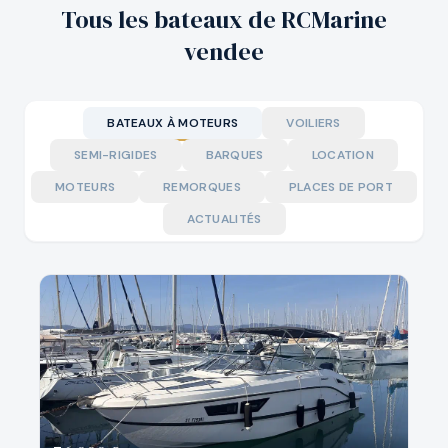
Tous les bateaux de RCMarine
vendee
BATEAUX À MOTEURS
VOILIERS
SEMI-RIGIDES
BARQUES
LOCATION
MOTEURS
REMORQUES
PLACES DE PORT
ACTUALITÉS