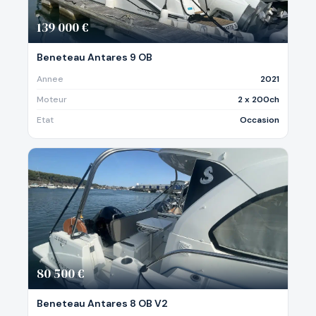
139 000 €
Beneteau Antares 9 OB
Annee
2021
Moteur
2 x 200ch
Etat
Occasion
80 500 €
Beneteau Antares 8 OB V2