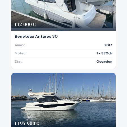
132 000 €
Beneteau Antares 30
Annee
2017
Moteur
1 x 370ch
Etat
Occasion
1 195 900 €