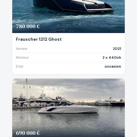
780 000 €
Frauscher 1212 Ghost
Annee
2021
Moteur
2 x 440ch
Etat
occasion
690 000 €