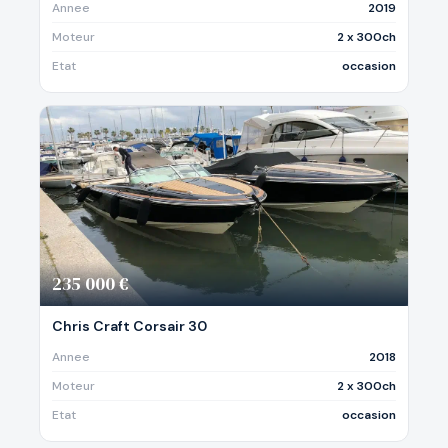
Annee
2019
Moteur
2 x 300ch
Etat
occasion
235 000 €
Chris Craft Corsair 30
Annee
2018
Moteur
2 x 300ch
Etat
occasion