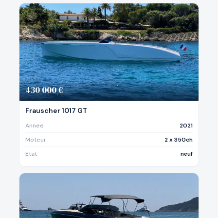
430 000 €
Frauscher 1017 GT
Annee
2021
Moteur
2 x 350ch
Etat
neuf