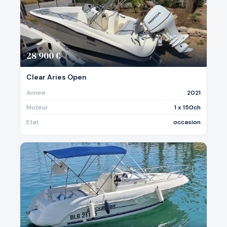
28 900 €
Clear Aries Open
Annee
2021
Moteur
1 x 150ch
Etat
occasion