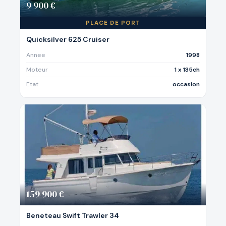
9 900 €
PLACE DE PORT
Quicksilver 625 Cruiser
Annee
1998
Moteur
1 x 135ch
Etat
occasion
159 900 €
Beneteau Swift Trawler 34