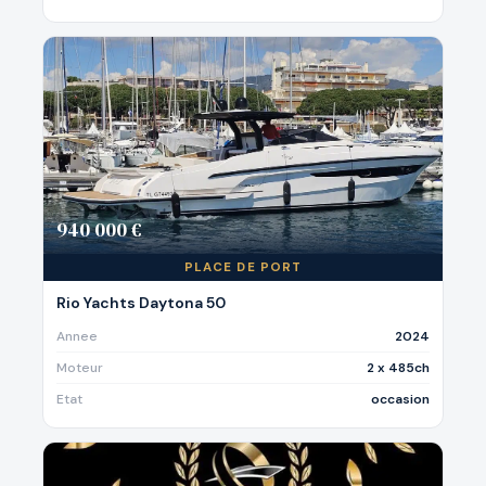
940 000 €
PLACE DE PORT
Rio Yachts Daytona 50
Annee
2024
Moteur
2 x 485ch
Etat
occasion