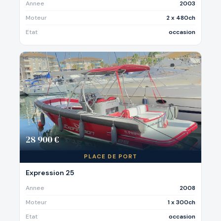
Annee
2003
Moteur
2 x 480ch
Etat
occasion
28 900 €
PLACE DE PORT
Expression 25
Annee
2008
Moteur
1 x 300ch
Etat
occasion