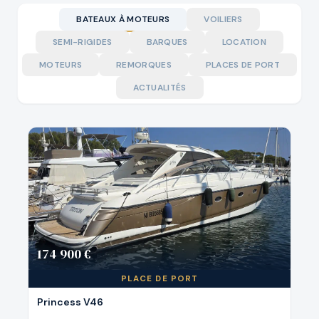
BATEAUX À MOTEURS
VOILIERS
SEMI-RIGIDES
BARQUES
LOCATION
MOTEURS
REMORQUES
PLACES DE PORT
ACTUALITÉS
174 900 €
PLACE DE PORT
Princess V46