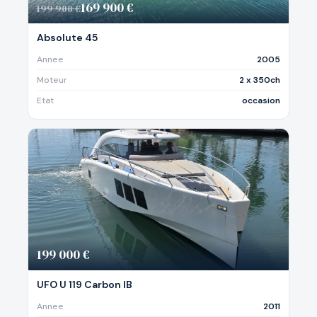
169 900 €
199 900 €
Absolute 45
Annee
2005
Moteur
2 x 350ch
Etat
occasion
199 000 €
UFO U 119 Carbon IB
Annee
2011