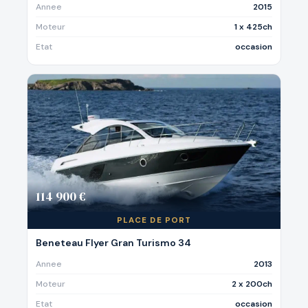
Annee
2015
Moteur
1 x 425ch
Etat
occasion
114 900 €
PLACE DE PORT
Beneteau Flyer Gran Turismo 34
Annee
2013
Moteur
2 x 200ch
Etat
occasion