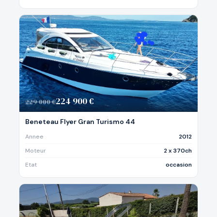
224 900 €
229 000 €
Beneteau Flyer Gran Turismo 44
Annee
2012
Moteur
2 x 370ch
Etat
occasion