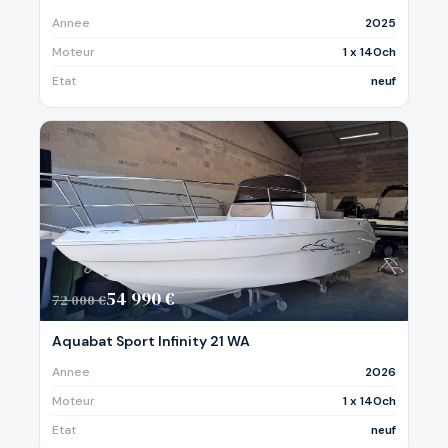
Annee
2025
Moteur
1 x 140ch
Etat
neuf
54 990 €
72 000 €
Aquabat Sport Infinity 21 WA
Annee
2026
Moteur
1 x 140ch
Etat
neuf