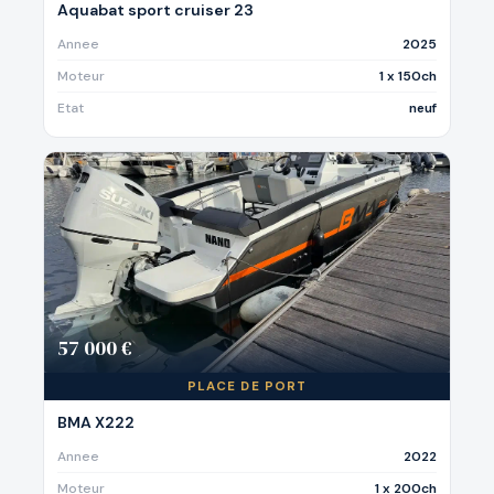
Aquabat sport cruiser 23
Annee
2025
Moteur
1 x 150ch
Etat
neuf
57 000 €
PLACE DE PORT
BMA X222
Annee
2022
Moteur
1 x 200ch