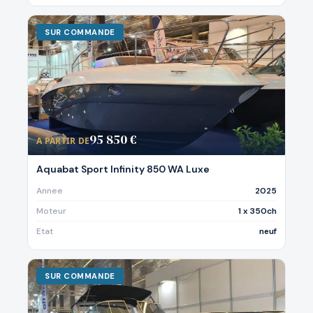
SUR COMMANDE
95 850 €
A PARTIR DE
Aquabat Sport Infinity 850 WA Luxe
Annee
2025
Moteur
1 x 350ch
Etat
neuf
SUR COMMANDE