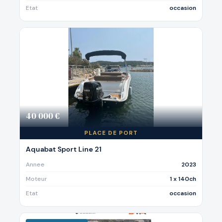
Etat
occasion
40 000 €
PLACE DE PORT
Aquabat Sport Line 21
Annee
2023
Moteur
1 x 140ch
Etat
occasion