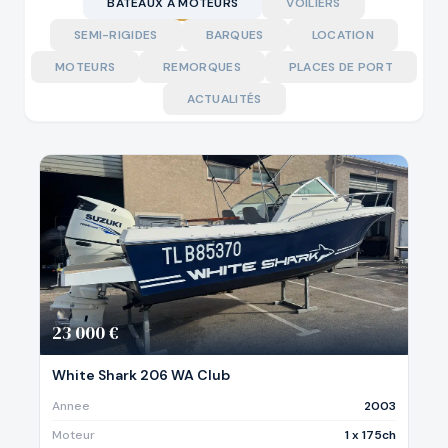
BATEAUX À MOTEURS
VOILIERS
SEMI-RIGIDES
BARQUES
LOCATION
MOTEURS
REMORQUES
PLACES DE PORT
ACTUALITÉS
23 000 €
White Shark 206 WA Club
Annee
2003
Moteur
1 x 175ch