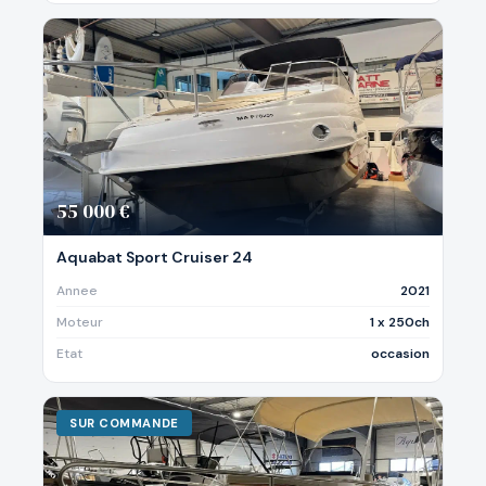
55 000 €
Aquabat Sport Cruiser 24
Annee
2021
Moteur
1 x 250ch
Etat
occasion
SUR COMMANDE