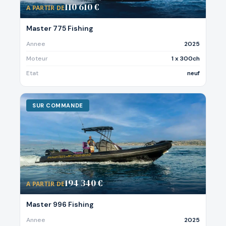
110 610 €
A PARTIR DE
Master 775 Fishing
Annee
2025
Moteur
1 x 300ch
Etat
neuf
SUR COMMANDE
194 340 €
A PARTIR DE
Master 996 Fishing
Annee
2025