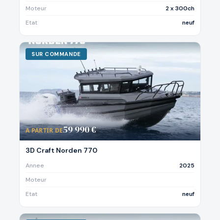
Moteur
2 x 300ch
Etat
neuf
SUR COMMANDE
59 990 €
A PARTIR DE
3D Craft Norden 770
Annee
2025
Moteur
Etat
neuf