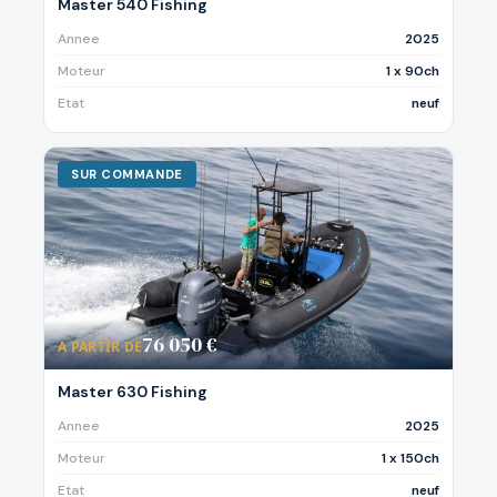
Master 540 Fishing
Annee
2025
Moteur
1 x 90ch
Etat
neuf
SUR COMMANDE
76 050 €
A PARTIR DE
Master 630 Fishing
Annee
2025
Moteur
1 x 150ch
Etat
neuf