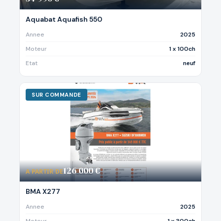
Aquabat Aquafish 550
Annee
2025
Moteur
1 x 100ch
Etat
neuf
SUR COMMANDE
126 000 €
A PARTIR DE
BMA X277
Annee
2025