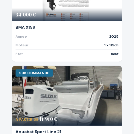
34 000 €
BMA X199
Annee
2025
Moteur
1 x 115ch
Etat
neuf
SUR COMMANDE
41 910 €
A PARTIR DE
Aquabat Sport Line 21