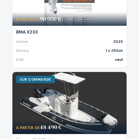
90 900 €
A PARTIR DE
BMA X233
Annee
2025
Moteur
1 x 250ch
Etat
neuf
SUR COMMANDE
48 490 €
A PARTIR DE