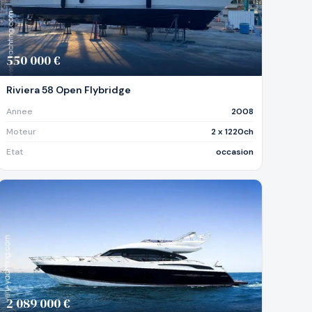
550 000 €
Riviera 58 Open Flybridge
Annee
2008
Moteur
2 x 1220ch
Etat
occasion
2 089 000 €