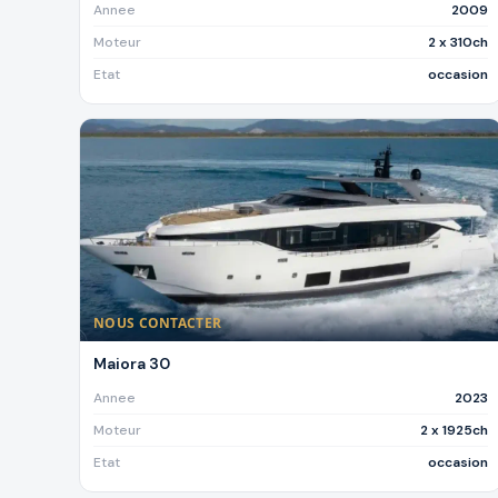
Annee
2009
Moteur
2 x 310ch
Etat
occasion
NOUS CONTACTER
Maiora 30
Annee
2023
Moteur
2 x 1925ch
Etat
occasion