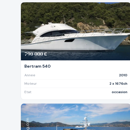
790 000 €
Bertram 540
Annee
2010
Moteur
2 x 1676ch
Etat
occasion