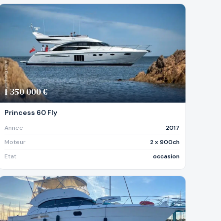
1 350 000 €
Princess 60 Fly
Annee
2017
Moteur
2 x 900ch
Etat
occasion