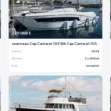
249 000 €
Jeanneau Cap Camarat 10.5 WA Cap Camarat 10.5 Wa Serie 2
Annee
2024
Moteur
2 x 300ch
Etat
occasion