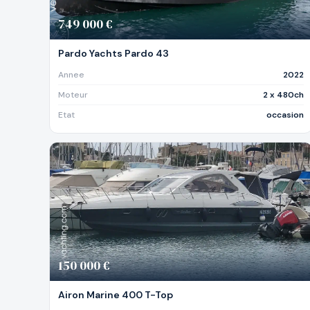
749 000 €
Pardo Yachts Pardo 43
Annee
2022
Moteur
2 x 480ch
Etat
occasion
150 000 €
Airon Marine 400 T-Top