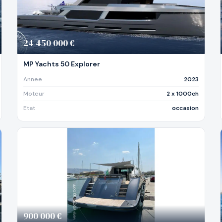
24 450 000 €
MP Yachts 50 Explorer
Annee
2023
Moteur
2 x 1000ch
Etat
occasion
900 000 €