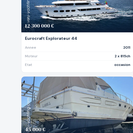
12 300 000 €
Eurocraft Explorateur 44
Annee
2011
Moteur
2 x 815ch
Etat
occasion
45 000 €