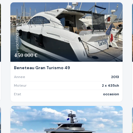
450 000 €
Beneteau Gran Turismo 49
Annee
2013
Moteur
2 x 435ch
Etat
occasion