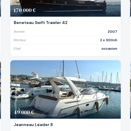
170 000 €
Beneteau Swift Trawler 42
Annee
2007
Moteur
2 x 300ch
Etat
occasion
49 000 €
Jeanneau Leader 8