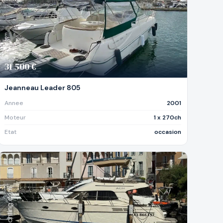
31 500 €
Jeanneau Leader 805
Annee
2001
Moteur
1 x 270ch
Etat
occasion