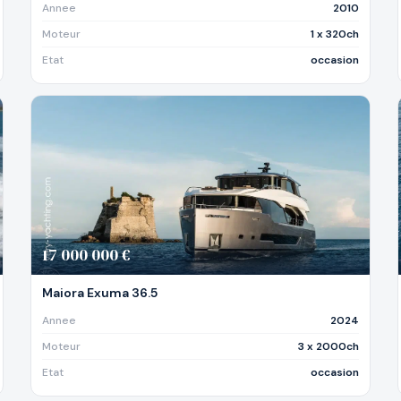
Annee
2010
Moteur
1 x 320ch
Etat
occasion
17 000 000 €
Maiora Exuma 36.5
Annee
2024
Moteur
3 x 2000ch
Etat
occasion