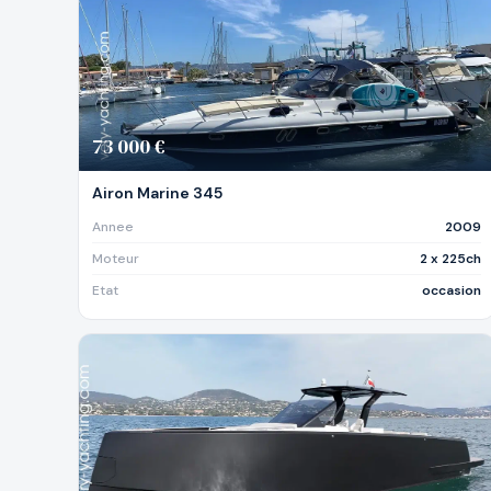
73 000 €
Airon Marine 345
Annee
2009
Moteur
2 x 225ch
Etat
occasion