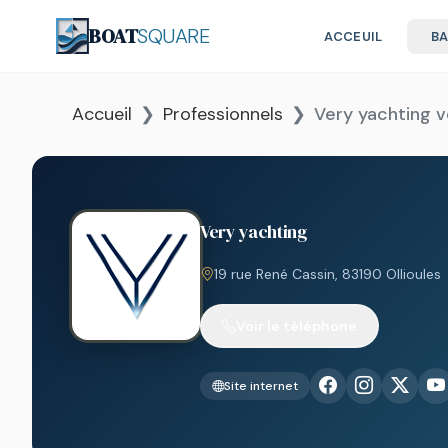
BOAT
SQUARE
ACCEUIL
B
Accueil
Professionnels
Very yachting v
Very yachting
19 rue René Cassin, 83190 Ollioules
Voir le téléphone
Site internet