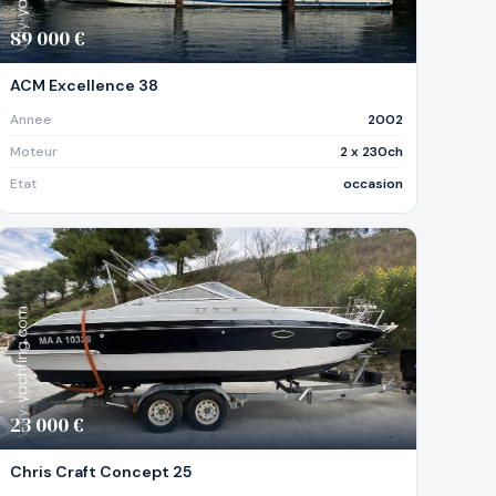
89 000 €
ACM Excellence 38
Annee
2002
Moteur
2 x 230ch
Etat
occasion
23 000 €
Chris Craft Concept 25