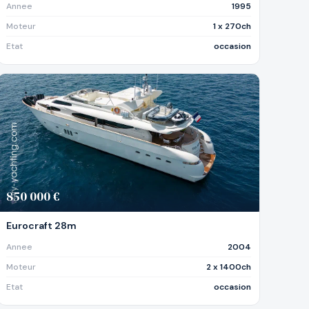
Annee
1995
Moteur
1 x 270ch
Etat
occasion
850 000 €
Eurocraft 28m
Annee
2004
Moteur
2 x 1400ch
Etat
occasion