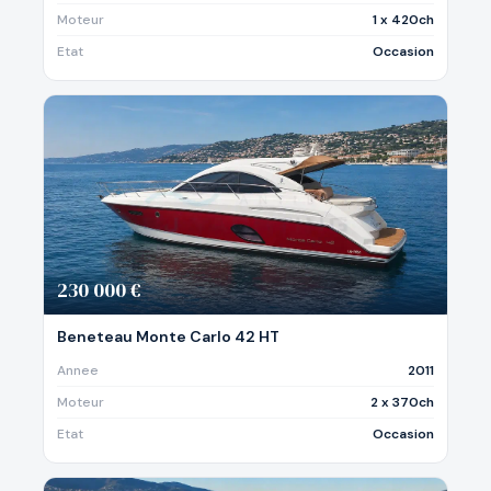
Moteur
1 x 420ch
Etat
Occasion
230 000 €
Beneteau Monte Carlo 42 HT
Annee
2011
Moteur
2 x 370ch
Etat
Occasion