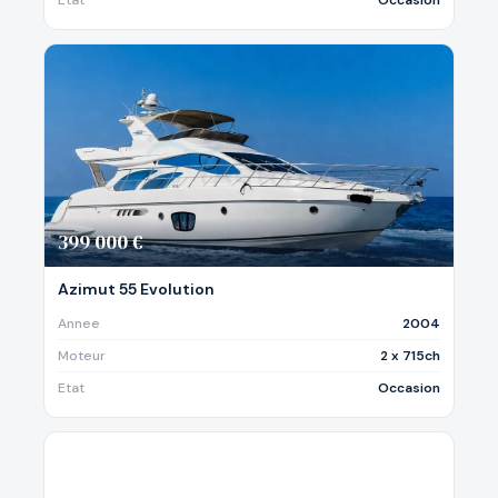
Etat
Occasion
399 000 €
Azimut 55 Evolution
Annee
2004
Moteur
2 x 715ch
Etat
Occasion