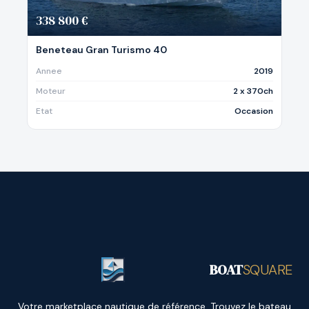
338 800 €
Beneteau Gran Turismo 40
Annee
2019
Moteur
2 x 370ch
Etat
Occasion
BOAT
SQUARE
Votre marketplace nautique de référence. Trouvez le bateau