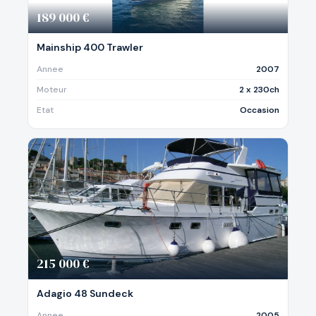
189 000 €
Mainship 400 Trawler
Annee
2007
Moteur
2 x 230ch
Etat
Occasion
215 000 €
Adagio 48 Sundeck
Annee
2005