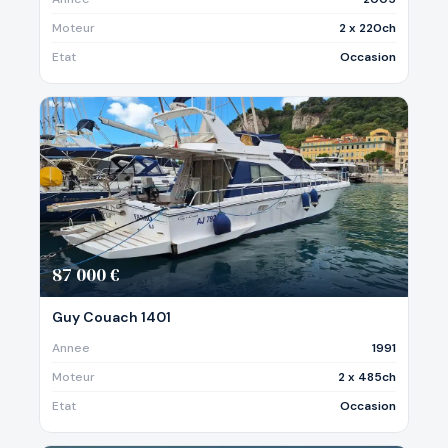
Moteur
2 x 220ch
Etat
Occasion
87 000 €
Guy Couach 1401
Annee
1991
Moteur
2 x 485ch
Etat
Occasion