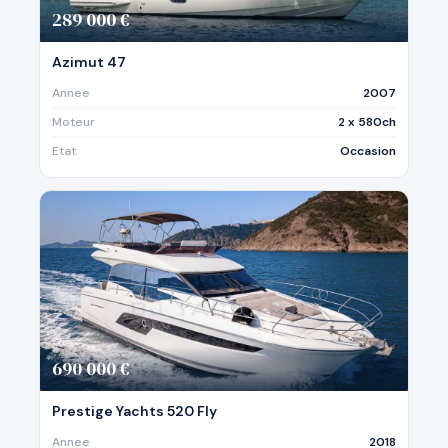
289 000 €
Azimut 47
Annee
2007
Moteur
2 x 580ch
Etat
Occasion
690 000 €
Prestige Yachts 520 Fly
Annee
2018