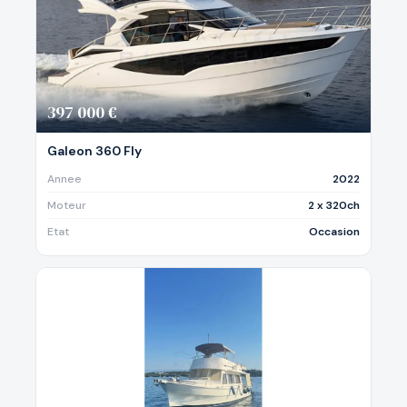
397 000 €
Galeon 360 Fly
Annee
2022
Moteur
2 x 320ch
Etat
Occasion