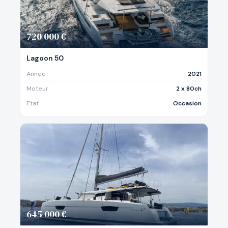
720 000 €
Lagoon 50
Annee
2021
Moteur
2 x 80ch
Etat
Occasion
645 000 €