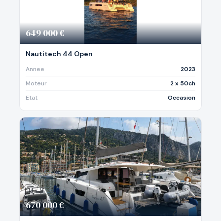
649 000 €
Nautitech 44 Open
Annee
2023
Moteur
2 x 50ch
Etat
Occasion
670 000 €