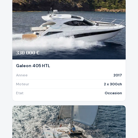
330 000 €
Galeon 405 HTL
Annee
2017
Moteur
2 x 300ch
Etat
Occasion