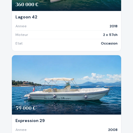
360 000 €
Lagoon 42
Annee
2018
Moteur
2 x 57ch
Etat
Occasion
59 000 €
Expression 29
Annee
2008