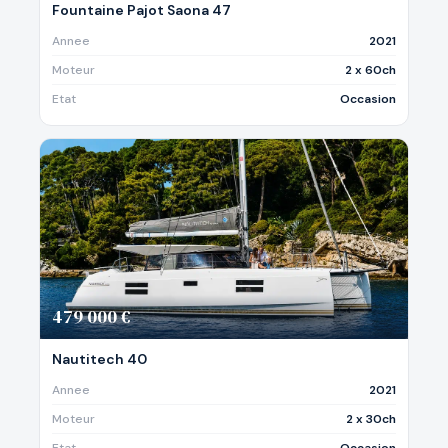
Fountaine Pajot Saona 47
Annee
2021
Moteur
2 x 60ch
Etat
Occasion
479 000 €
Nautitech 40
Annee
2021
Moteur
2 x 30ch