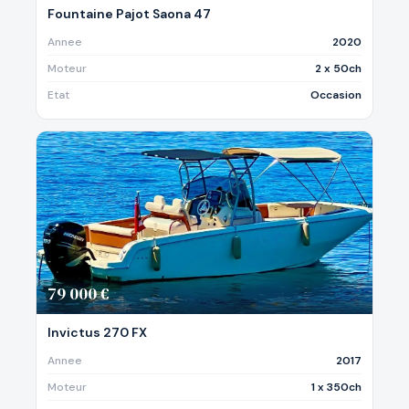
Fountaine Pajot Saona 47
Annee
2020
Moteur
2 x 50ch
Etat
Occasion
79 000 €
Invictus 270 FX
Annee
2017
Moteur
1 x 350ch