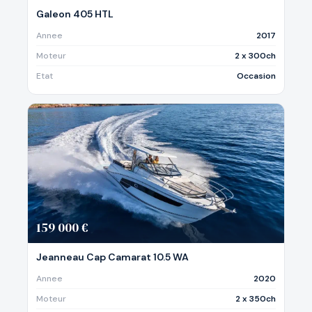
Galeon 405 HTL
Annee
2017
Moteur
2 x 300ch
Etat
Occasion
159 000 €
Jeanneau Cap Camarat 10.5 WA
Annee
2020
Moteur
2 x 350ch