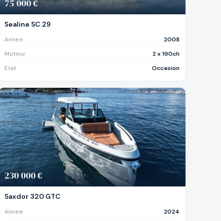
75 000 €
Sealine SC 29
Annee
2008
Moteur
2 x 190ch
Etat
Occasion
230 000 €
Saxdor 320 GTC
Annee
2024