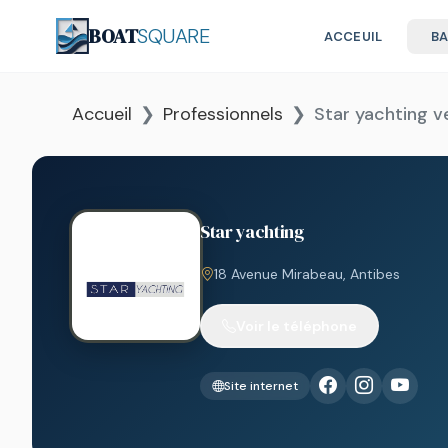
BOAT
SQUARE
ACCEUIL
B
Accueil
Professionnels
Star yachting v
Star yachting
18 Avenue Mirabeau, Antibes
Voir le téléphone
Site internet