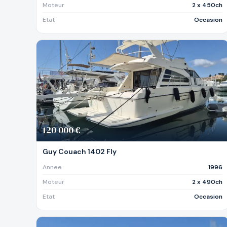
Moteur
2 x 450ch
Etat
Occasion
120 000 €
Guy Couach 1402 Fly
Annee
1996
Moteur
2 x 490ch
Etat
Occasion