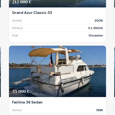
212 000 €
Grand Azur Classic 33
Annee
2006
Moteur
2 x 260ch
Etat
Occasion
55 000 €
Fairline 36 Sedan
Annee
1988