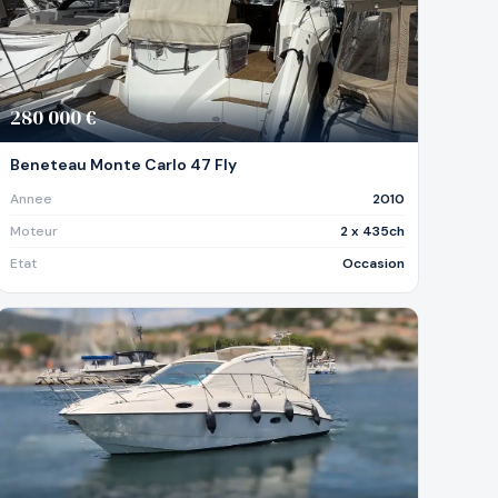
280 000 €
Beneteau Monte Carlo 47 Fly
Annee
2010
Moteur
2 x 435ch
Etat
Occasion