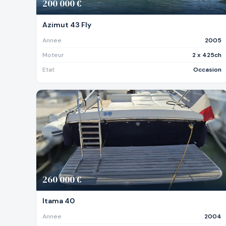
200 000 €
Azimut 43 Fly
Annee
2005
Moteur
2 x 425ch
Etat
Occasion
260 000 €
Itama 40
Annee
2004