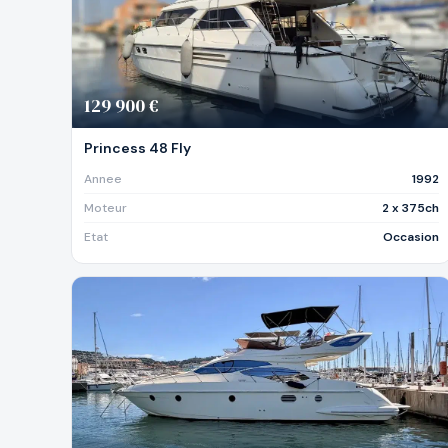
129 900 €
Princess 48 Fly
Annee
1992
Moteur
2 x 375ch
Etat
Occasion