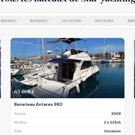
-RIGIDES
BARQUES
LOCATION
MOTEURS
RE
65 000 €
Beneteau Antares 980
Annee
2008
Moteur
2 x 225ch
Etat
Occasion