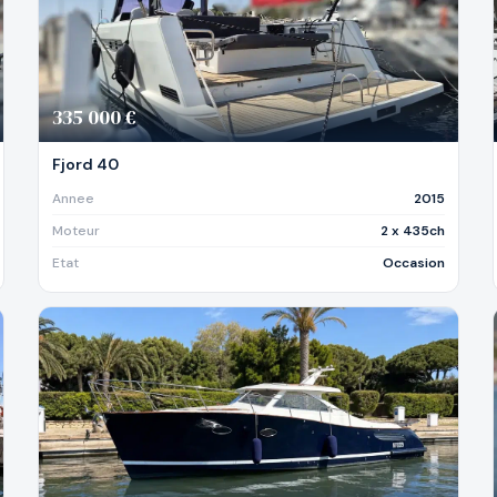
335 000 €
Fjord 40
Annee
2015
Moteur
2 x 435ch
Etat
Occasion