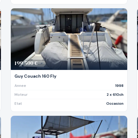
199 500 €
Guy Couach 160 Fly
Annee
1998
Moteur
2 x 610ch
Etat
Occasion