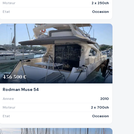
Moteur
2 x 250ch
Etat
Occasion
456 500 €
Rodman Muse 54
Annee
2010
Moteur
2 x 700ch
Etat
Occasion