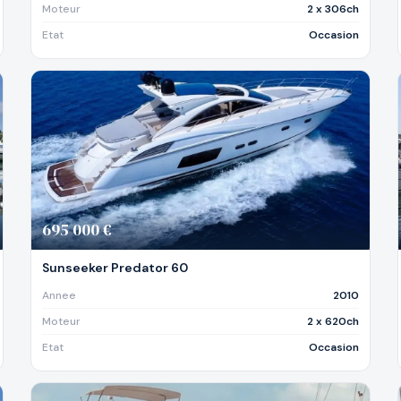
Moteur
2 x 306ch
Etat
Occasion
695 000 €
Sunseeker Predator 60
Annee
2010
Moteur
2 x 620ch
Etat
Occasion