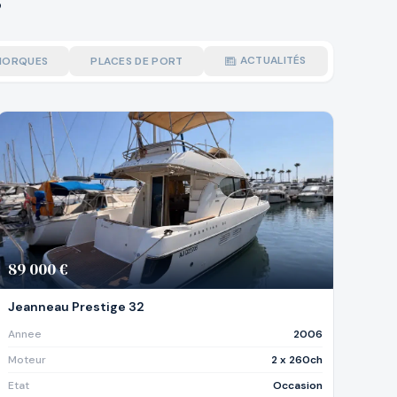
ACTUALITÉS
MORQUES
PLACES DE PORT
89 000 €
Jeanneau Prestige 32
Annee
2006
Moteur
2 x 260ch
Etat
Occasion