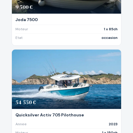
9 500 €
Joda 7500
Moteur
1 x 85ch
Etat
occasion
54 550 €
Quicksilver Activ 705 Pilothouse
Annee
2023
Moteur
1 x 150ch