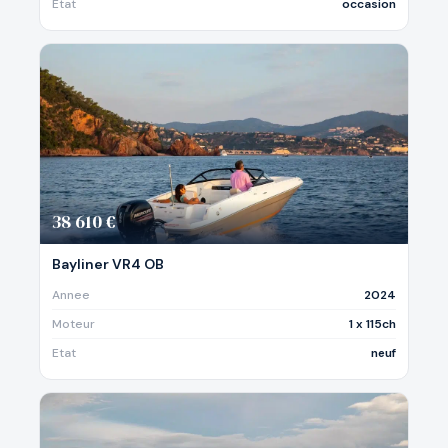
Etat
occasion
38 610 €
Bayliner VR4 OB
Annee
2024
Moteur
1 x 115ch
Etat
neuf