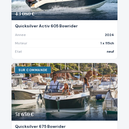
43 080 €
Quicksilver Activ 605 Bowrider
Annee
2024
Moteur
1 x 115ch
Etat
neuf
SUR COMMANDE
51 650 €
Quicksilver 675 Bowrider