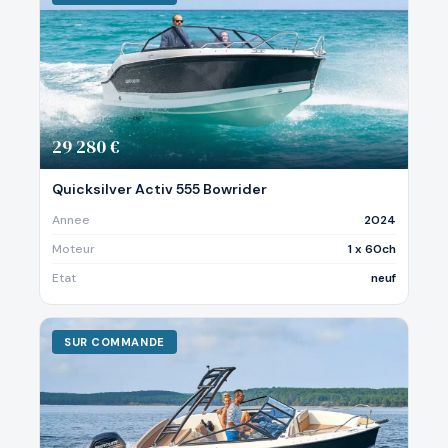
29 280 €
Quicksilver Activ 555 Bowrider
Annee
2024
Moteur
1 x 60ch
Etat
neuf
SUR COMMANDE