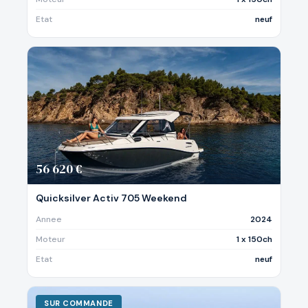
Etat
neuf
56 620 €
Quicksilver Activ 705 Weekend
Annee
2024
Moteur
1 x 150ch
Etat
neuf
SUR COMMANDE