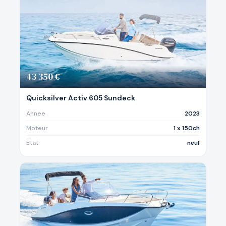
43 350 €
Quicksilver Activ 605 Sundeck
Annee
2023
Moteur
1 x 150ch
Etat
neuf