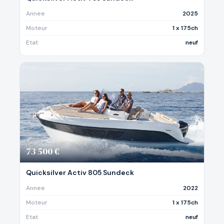
Annee
2025
Moteur
1 x 175ch
Etat
neuf
73 500 €
Quicksilver Activ 805 Sundeck
Annee
2022
Moteur
1 x 175ch
Etat
neuf