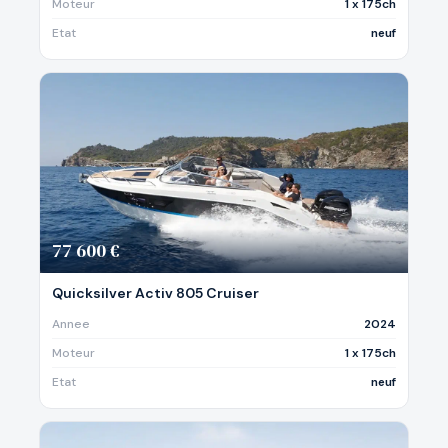
Moteur
1 x 175ch
Etat
neuf
77 600 €
Quicksilver Activ 805 Cruiser
Annee
2024
Moteur
1 x 175ch
Etat
neuf