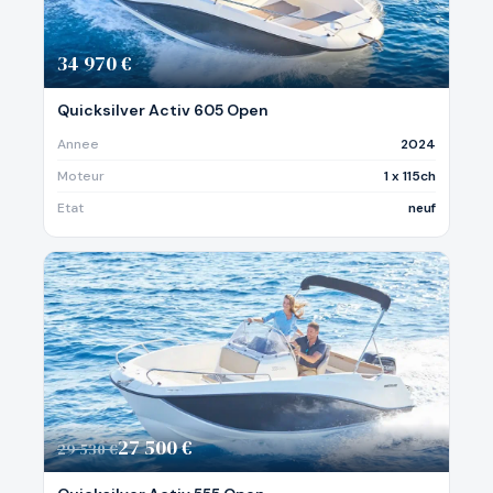
34 970 €
Quicksilver Activ 605 Open
Annee
2024
Moteur
1 x 115ch
Etat
neuf
27 500 €
29 530 €