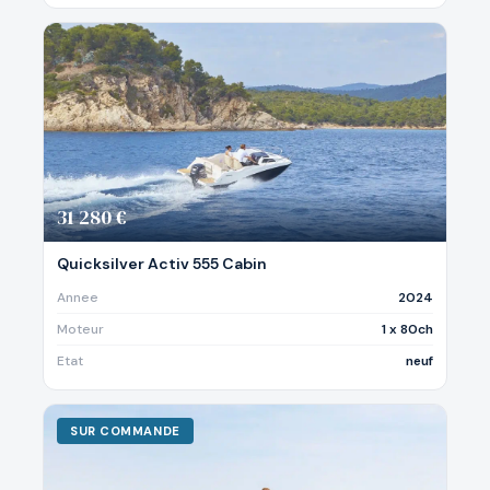
31 280 €
Quicksilver Activ 555 Cabin
Annee
2024
Moteur
1 x 80ch
Etat
neuf
SUR COMMANDE