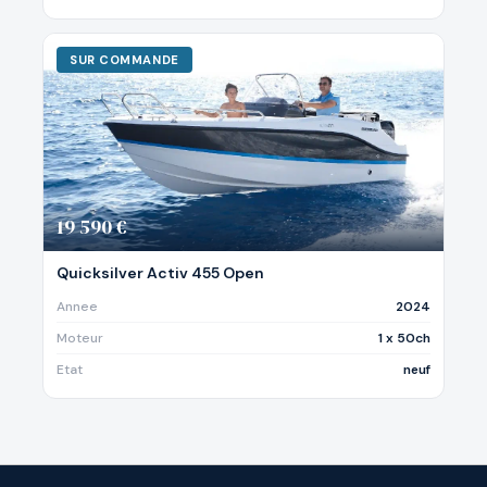
SUR COMMANDE
19 590 €
Quicksilver Activ 455 Open
Annee
2024
Moteur
1 x 50ch
Etat
neuf