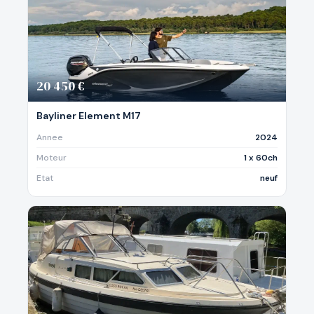
20 450 €
Bayliner Element M17
Annee
2024
Moteur
1 x 60ch
Etat
neuf