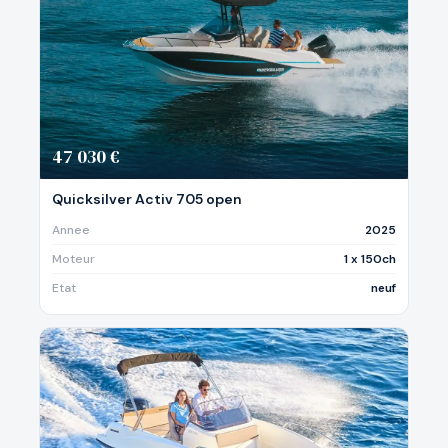
47 030 €
Quicksilver Activ 705 open
Annee
2025
Moteur
1 x 150ch
Etat
neuf