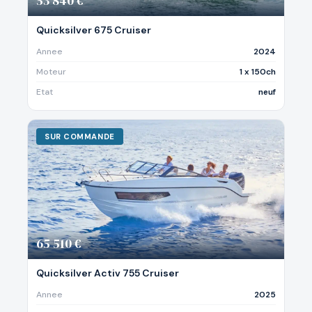
53 840 €
Quicksilver 675 Cruiser
Annee
2024
Moteur
1 x 150ch
Etat
neuf
SUR COMMANDE
65 510 €
Quicksilver Activ 755 Cruiser
Annee
2025