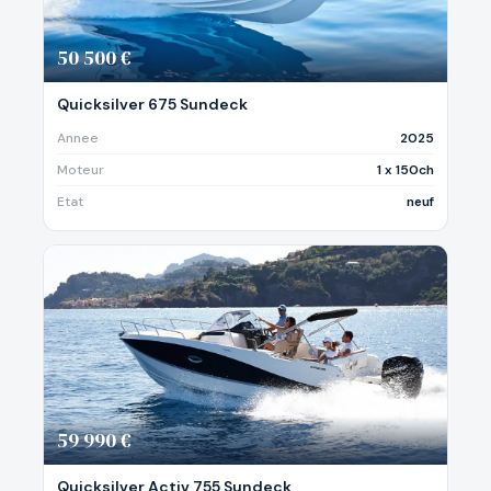
50 500 €
Quicksilver 675 Sundeck
Annee
2025
Moteur
1 x 150ch
Etat
neuf
59 990 €
Quicksilver Activ 755 Sundeck