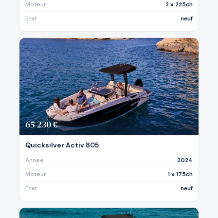
Moteur
2 x 225ch
Etat
neuf
65 230 €
Quicksilver Activ 805
Annee
2024
Moteur
1 x 175ch
Etat
neuf