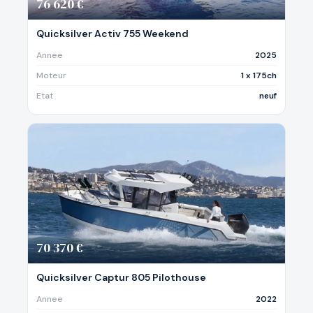
76 620 €
Quicksilver Activ 755 Weekend
Annee
2025
Moteur
1 x 175ch
Etat
neuf
70 370 €
Quicksilver Captur 805 Pilothouse
Annee
2022