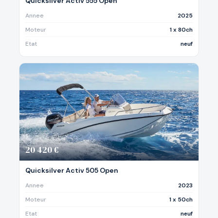
Quicksilver Activ 555 Open
Annee
2025
Moteur
1 x 80ch
Etat
neuf
20 420 €
Quicksilver Activ 505 Open
Annee
2023
Moteur
1 x 50ch
Etat
neuf