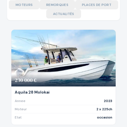
MOTEURS
REMORQUES
PLACES DE PORT
ACTUALITÉS
230 000 €
Aquila 28 Molokai
Annee
2023
Moteur
2 x 225ch
Etat
occasion