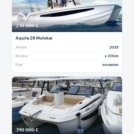
230 000 €
Aquila 28 Molokai
Annee
2023
Moteur
x 225ch
Etat
occasion
390 000 €