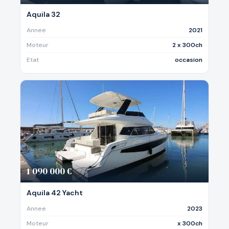
Aquila 32
Annee
2021
Moteur
2 x 300ch
Etat
occasion
1 090 000 €
Aquila 42 Yacht
Annee
2023
Moteur
x 300ch