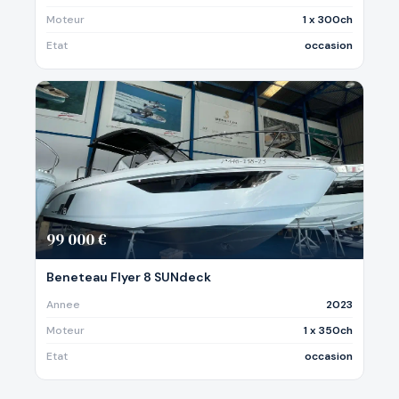
Moteur
1 x 300ch
Etat
occasion
99 000 €
Beneteau Flyer 8 SUNdeck
Annee
2023
Moteur
1 x 350ch
Etat
occasion