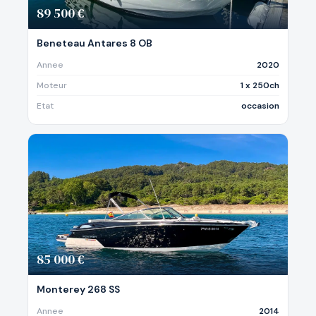
89 500 €
Beneteau Antares 8 OB
Annee
2020
Moteur
1 x 250ch
Etat
occasion
85 000 €
Monterey 268 SS
Annee
2014