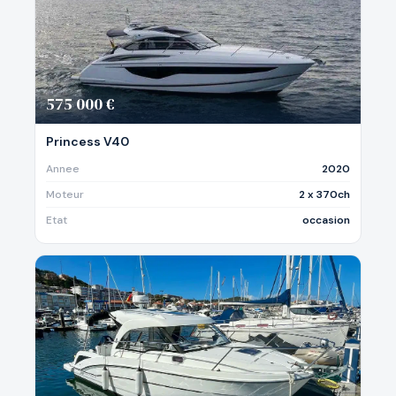
575 000 €
Princess V40
Annee
2020
Moteur
2 x 370ch
Etat
occasion