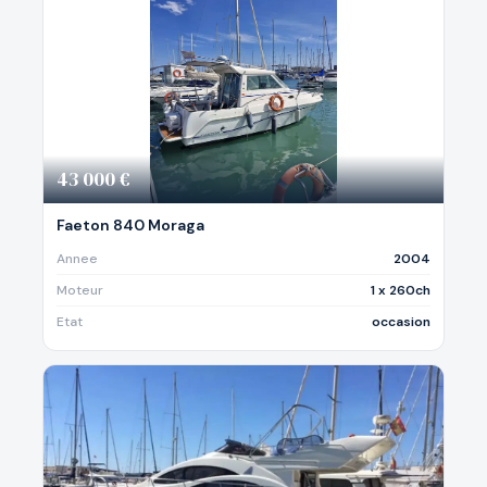
43 000 €
Faeton 840 Moraga
Annee
2004
Moteur
1 x 260ch
Etat
occasion