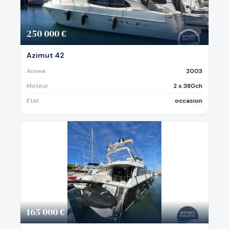
250 000 €
Azimut 42
Annee
2003
Moteur
2 x 380ch
Etat
occasion
165 000 €