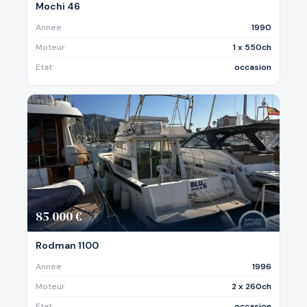
Mochi 46
Annee
1990
Moteur
1 x 550ch
Etat
occasion
85 000 €
Rodman 1100
Annee
1996
Moteur
2 x 260ch
Etat
occasion