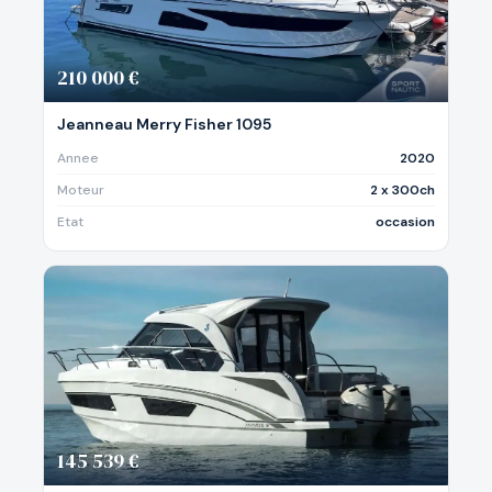
210 000 €
Jeanneau Merry Fisher 1095
Annee
2020
Moteur
2 x 300ch
Etat
occasion
145 539 €