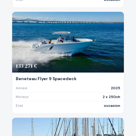
133 271 €
Beneteau Flyer 9 Spacedeck
Annee
2025
Moteur
2 x 250ch
Etat
occasion