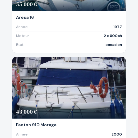
55 000 €
Aresa 16
Annee
1977
Moteur
2 x 800ch
Etat
occasion
43 000 €
Faeton 910 Moraga
Annee
2000