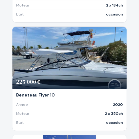
Moteur
2 x 184ch
Etat
occasion
225 000 €
Beneteau Flyer 10
Annee
2020
Moteur
2 x 350ch
Etat
occasion