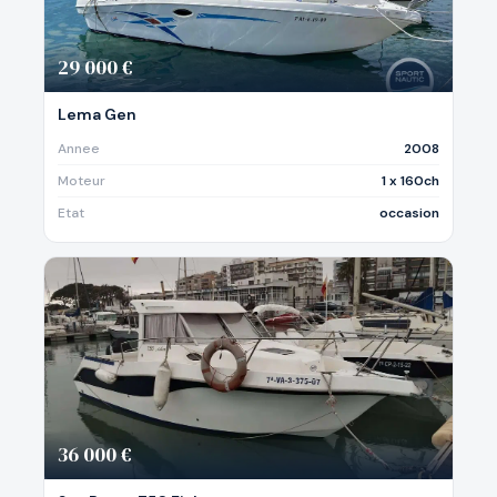
29 000 €
Lema Gen
Annee
2008
Moteur
1 x 160ch
Etat
occasion
36 000 €