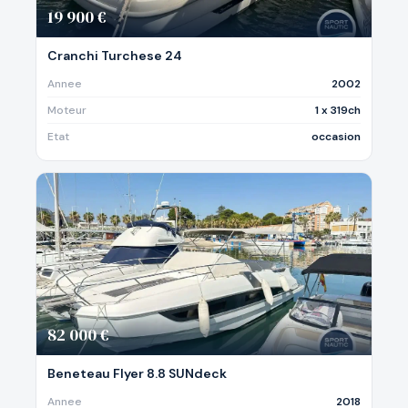
19 900 €
Cranchi Turchese 24
Annee
2002
Moteur
1 x 319ch
Etat
occasion
82 000 €
Beneteau Flyer 8.8 SUNdeck
Annee
2018