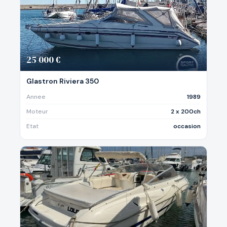
25 000 €
Glastron Riviera 350
Annee
1989
Moteur
2 x 200ch
Etat
occasion