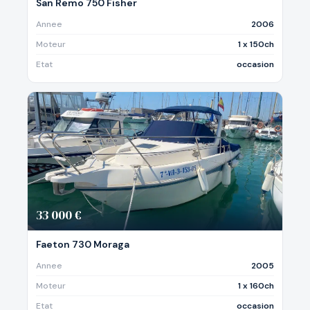
San Remo 750 Fisher
Annee
2006
Moteur
1 x 150ch
Etat
occasion
33 000 €
Faeton 730 Moraga
Annee
2005
Moteur
1 x 160ch
Etat
occasion