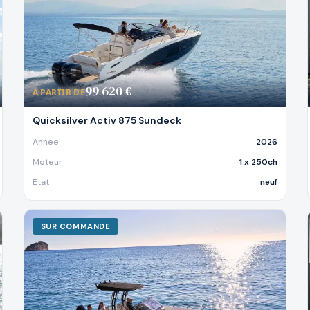
99 620 €
A PARTIR DE
Quicksilver Activ 875 Sundeck
Annee
2026
Moteur
1 x 250ch
Etat
neuf
SUR COMMANDE