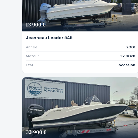
13 900 €
Jeanneau Leader 545
Annee
2001
Moteur
1 x 90ch
Etat
occasion
32 900 €