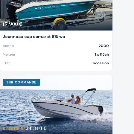
17 900 €
Jeanneau cap camarat 615 wa
Annee
2000
Moteur
1 x 115ch
Etat
occasion
SUR COMMANDE
24 340 €
A PARTIR DE