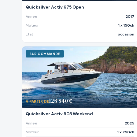
Quicksilver Activ 675 Open
Annee
2017
Moteur
1 x 150ch
Etat
occasion
SUR COMMANDE
128 840 €
A PARTIR DE
Quicksilver Activ 905 Weekend
Annee
2025
Moteur
1 x 250ch