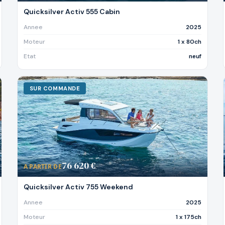
Quicksilver Activ 555 Cabin
Annee
2025
Moteur
1 x 80ch
Etat
neuf
SUR COMMANDE
76 620 €
A PARTIR DE
Quicksilver Activ 755 Weekend
Annee
2025
Moteur
1 x 175ch