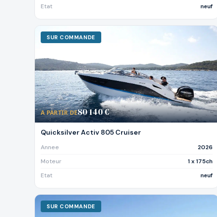
Etat
neuf
SUR COMMANDE
80 140 €
A PARTIR DE
Quicksilver Activ 805 Cruiser
Annee
2026
Moteur
1 x 175ch
Etat
neuf
SUR COMMANDE