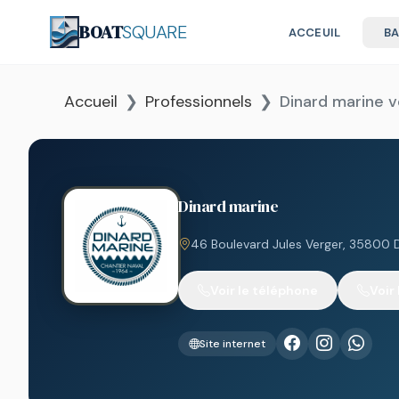
BOAT
SQUARE
ACCEUIL
B
Accueil
Professionnels
Dinard marine 
Dinard marine
46 Boulevard Jules Verger, 35800 
Voir le téléphone
Voir
Site internet