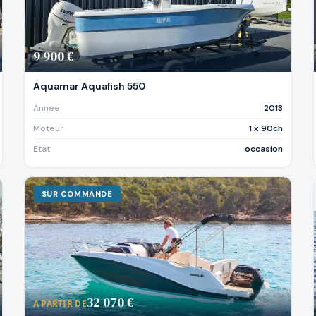
9 900 €
Aquamar Aquafish 550
Annee
2013
Moteur
1 x 90ch
Etat
occasion
SUR COMMANDE
32 070 €
A PARTIR DE