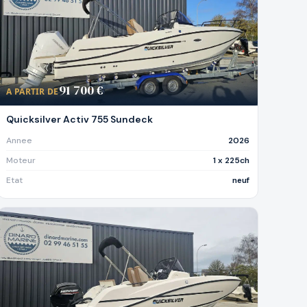
91 700 €
A PARTIR DE
Quicksilver Activ 755 Sundeck
Annee
2026
Moteur
1 x 225ch
Etat
neuf