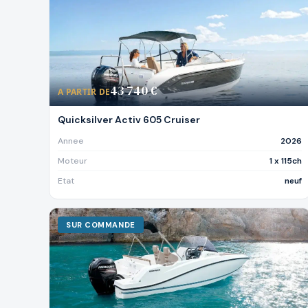
43 740 €
A PARTIR DE
Quicksilver Activ 605 Cruiser
Annee
2026
Moteur
1 x 115ch
Etat
neuf
SUR COMMANDE