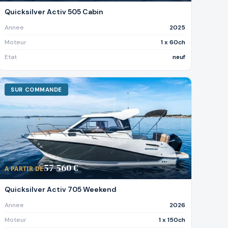
Quicksilver Activ 505 Cabin
Annee
2025
Moteur
1 x 60ch
Etat
neuf
SUR COMMANDE
57 560 €
A PARTIR DE
Quicksilver Activ 705 Weekend
Annee
2026
Moteur
1 x 150ch