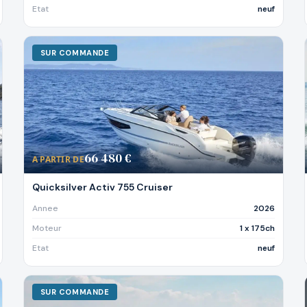
Etat
neuf
SUR COMMANDE
66 480 €
A PARTIR DE
Quicksilver Activ 755 Cruiser
Annee
2026
Moteur
1 x 175ch
Etat
neuf
SUR COMMANDE