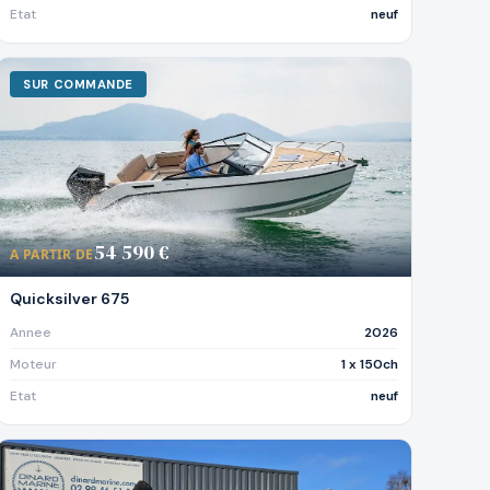
Etat
neuf
SUR COMMANDE
54 590 €
A PARTIR DE
Quicksilver 675
Annee
2026
Moteur
1 x 150ch
Etat
neuf