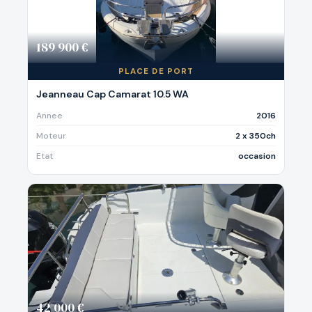
189 900 €
PLACE DE PORT
Jeanneau Cap Camarat 10.5 WA
Annee
2016
Moteur
2 x 350ch
Etat
occasion
42 000 €