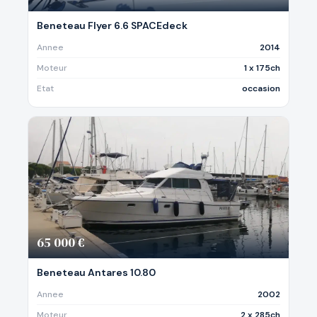
Beneteau Flyer 6.6 SPACEdeck
Annee
2014
Moteur
1 x 175ch
Etat
occasion
65 000 €
Beneteau Antares 10.80
Annee
2002
Moteur
2 x 285ch