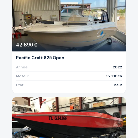
42 890 €
Pacific Craft 625 Open
Annee
2022
Moteur
1 x 130ch
Etat
neuf