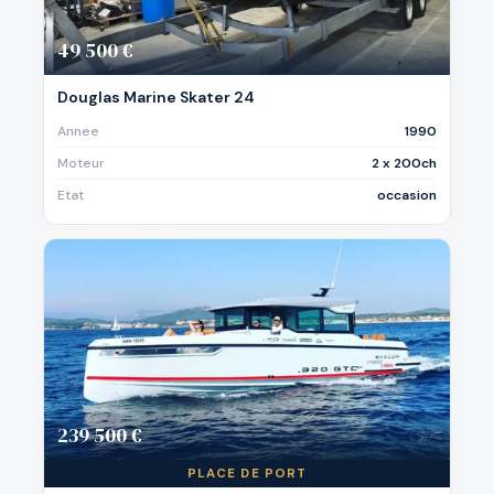
49 500 €
Douglas Marine Skater 24
Annee
1990
Moteur
2 x 200ch
Etat
occasion
239 500 €
PLACE DE PORT