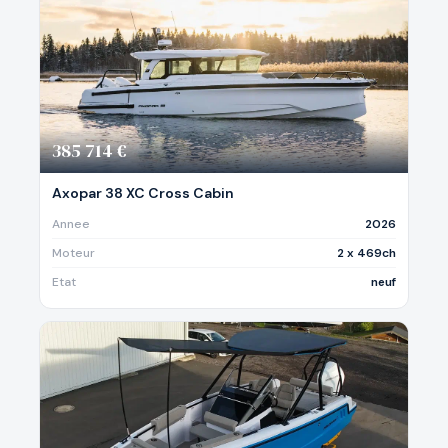
385 714 €
Axopar 38 XC Cross Cabin
Annee
2026
Moteur
2 x 469ch
Etat
neuf