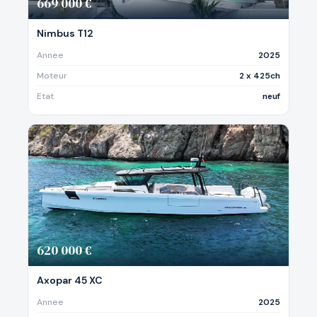
669 000 €
Nimbus T12
Annee
2025
Moteur
2 x 425ch
Etat
neuf
620 000 €
Axopar 45 XC
Annee
2025