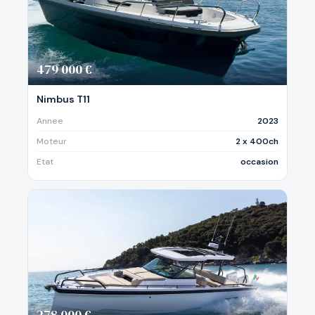
479 000 €
Nimbus T11
Annee
2023
Moteur
2 x 400ch
Etat
occasion
278 000 €