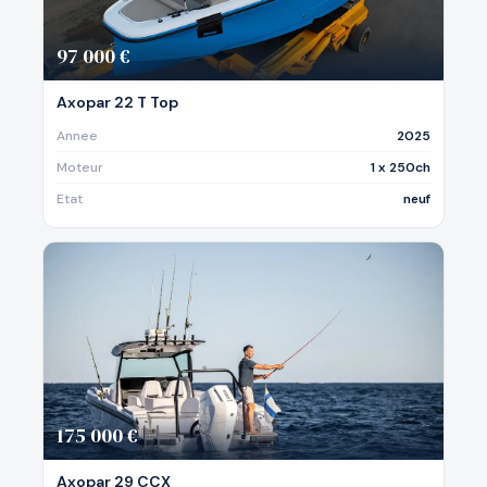
97 000 €
Axopar 22 T Top
Annee
2025
Moteur
1 x 250ch
Etat
neuf
175 000 €
Axopar 29 CCX