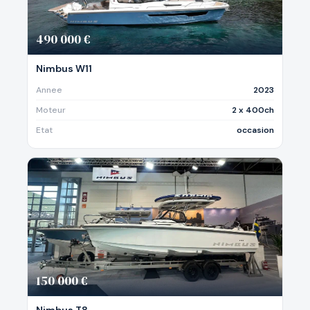
490 000 €
Nimbus W11
Annee
2023
Moteur
2 x 400ch
Etat
occasion
150 000 €