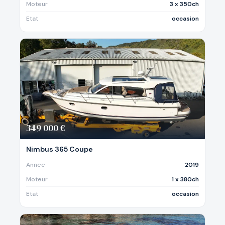
Moteur
3 x 350ch
Etat
occasion
349 000 €
Nimbus 365 Coupe
Annee
2019
Moteur
1 x 380ch
Etat
occasion