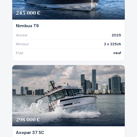
245 000 €
Nimbus T9
Annee
2025
Moteur
2 x 225ch
Etat
neuf
298 000 €
Axopar 37 SC