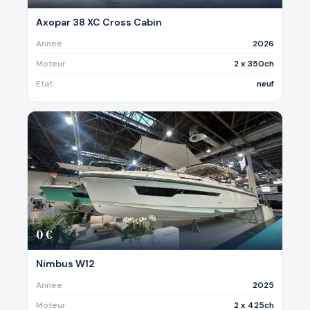
Axopar 38 XC Cross Cabin
Annee
2026
Moteur
2 x 350ch
Etat
neuf
0 €
Nimbus W12
Annee
2025
Moteur
2 x 425ch