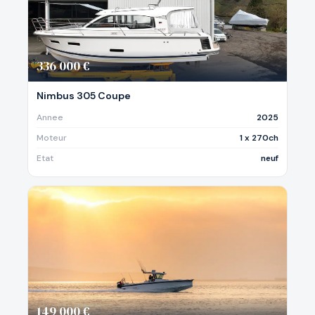
336 000 €
Nimbus 305 Coupe
Annee
2025
Moteur
1 x 270ch
Etat
neuf
149 000 €