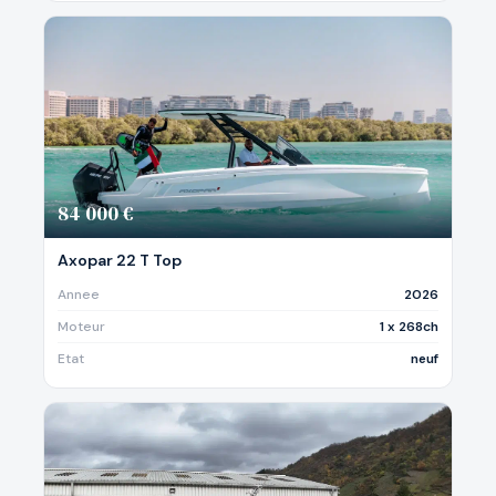
84 000 €
Axopar 22 T Top
Annee
2026
Moteur
1 x 268ch
Etat
neuf