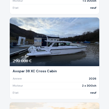
Moteur
1 x 300ch
Etat
neuf
290 000 €
Axopar 38 XC Cross Cabin
Annee
2026
Moteur
2 x 300ch
Etat
neuf