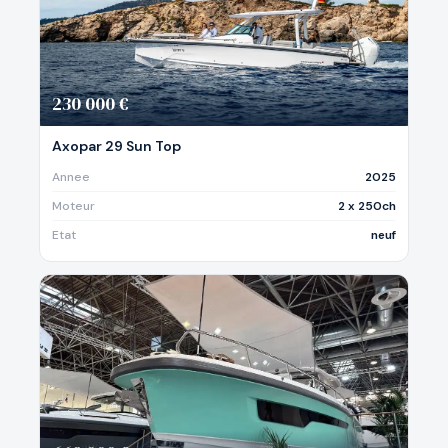
230 000 €
Axopar 29 Sun Top
Annee
2025
Moteur
2 x 250ch
Etat
neuf