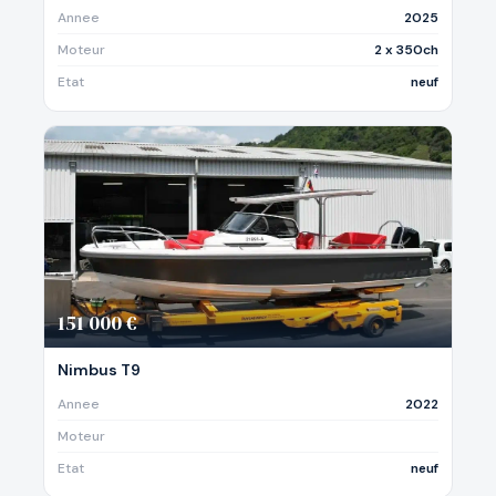
Annee
2025
Moteur
2 x 350ch
Etat
neuf
151 000 €
Nimbus T9
Annee
2022
Moteur
Etat
neuf