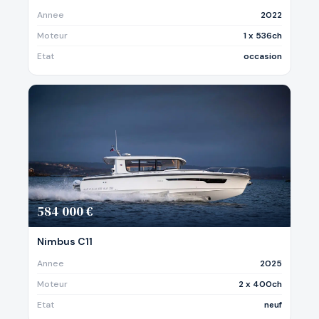
Annee
2022
Moteur
1 x 536ch
Etat
occasion
584 000 €
Nimbus C11
Annee
2025
Moteur
2 x 400ch
Etat
neuf