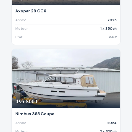
Axopar 29 CCX
Annee
2025
Moteur
1 x 350ch
Etat
neuf
495 800 €
Nimbus 365 Coupe
Annee
2024
Moteur
2 x 320ch