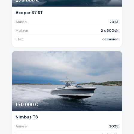
Axopar 37 ST
Annee
2023
Moteur
2 x 300ch
Etat
occasion
150 000 €
Nimbus T8
Annee
2025