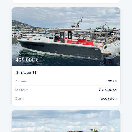
459 000 €
Nimbus T11
Annee
2023
Moteur
2 x 400ch
Etat
occasion