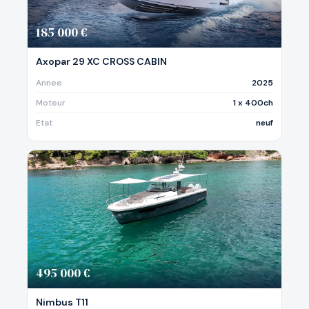
185 000 €
Axopar 29 XC CROSS CABIN
Annee
2025
Moteur
1 x 400ch
Etat
neuf
495 000 €
Nimbus T11