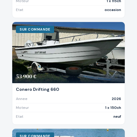
Moteur
1 x 115ch
Etat
occasion
SUR COMMANDE
53 900 €
Conero Drifting 660
Annee
2026
Moteur
1 x 150ch
Etat
neuf
SUR COMMANDE