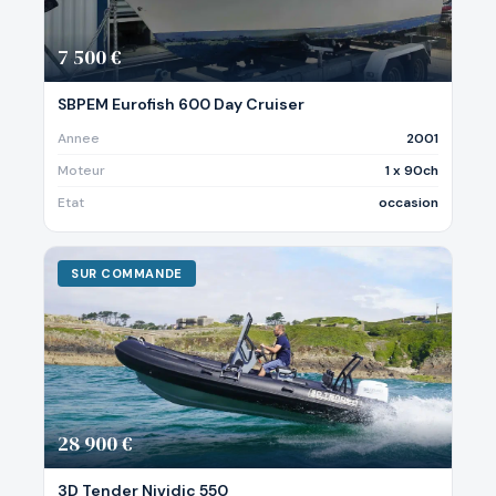
7 500 €
SBPEM Eurofish 600 Day Cruiser
Annee
2001
Moteur
1 x 90ch
Etat
occasion
SUR COMMANDE
28 900 €
3D Tender Nividic 550