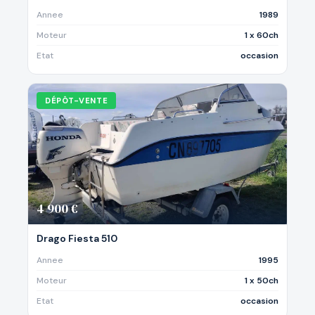
Annee
1989
Moteur
1 x 60ch
Etat
occasion
DÉPÔT-VENTE
4 900 €
Drago Fiesta 510
Annee
1995
Moteur
1 x 50ch
Etat
occasion