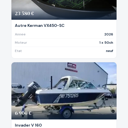
23 580 €
Autre Kerman VX450-SC
Annee
2026
Moteur
1 x 50ch
Etat
neuf
6 900 €
Invader V 160