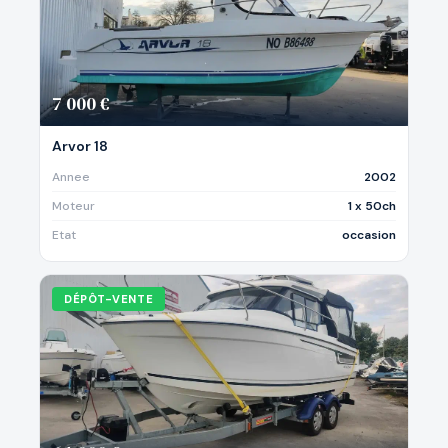
7 000 €
Arvor 18
Annee
2002
Moteur
1 x 50ch
Etat
occasion
DÉPÔT-VENTE