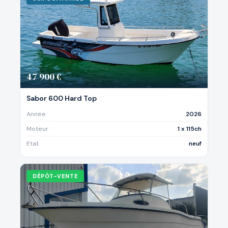
47 900 €
Sabor 600 Hard Top
Annee
2026
Moteur
1 x 115ch
Etat
neuf
DÉPÔT-VENTE