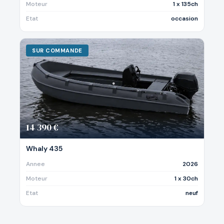
Moteur
1 x 135ch
Etat
occasion
SUR COMMANDE
14 390 €
Whaly 435
Annee
2026
Moteur
1 x 30ch
Etat
neuf