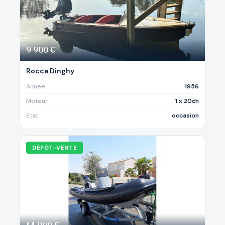
9 900 €
Rocca Dinghy
Annee
1956
Moteur
1 x 20ch
Etat
occasion
DÉPÔT-VENTE
14 000 €