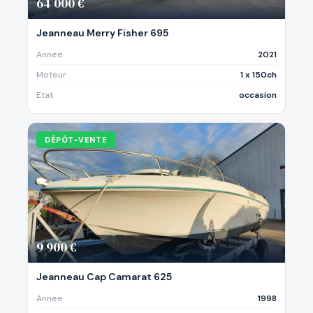
64 000 €
Jeanneau Merry Fisher 695
Annee
2021
Moteur
1 x 150ch
Etat
occasion
DÉPÔT-VENTE
9 900 €
Jeanneau Cap Camarat 625
Annee
1998