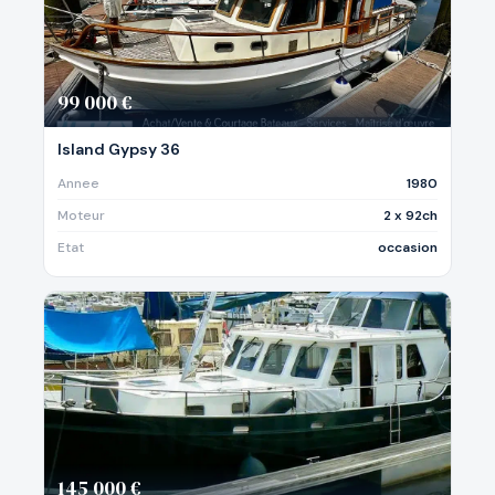
99 000 €
Island Gypsy 36
Annee
1980
Moteur
2 x 92ch
Etat
occasion
145 000 €