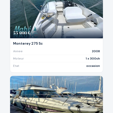
55 000 €
Monterey 275 Sc
Annee
2008
Moteur
1 x 300ch
Etat
occasion