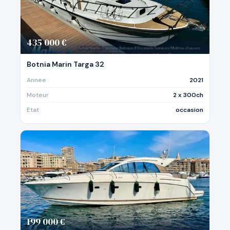
435 000 €
Botnia Marin Targa 32
Annee
2021
Moteur
2 x 300ch
Etat
occasion
199 000 €