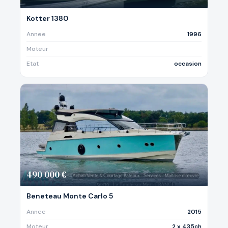
Kotter 1380
Annee
1996
Moteur
Etat
occasion
490 000 €
Beneteau Monte Carlo 5
Annee
2015
Moteur
2 x 435ch