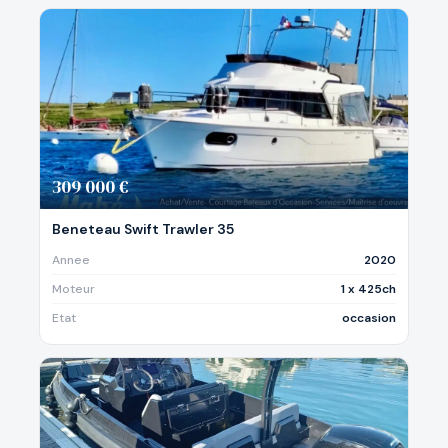
309 000 €
Beneteau Swift Trawler 35
Annee
2020
Moteur
1 x 425ch
Etat
occasion