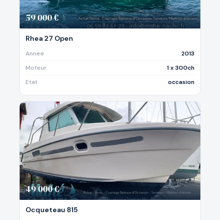
59 000 €
Rhea 27 Open
Annee
2013
Moteur
1 x 300ch
Etat
occasion
49 000 €
Ocqueteau 815