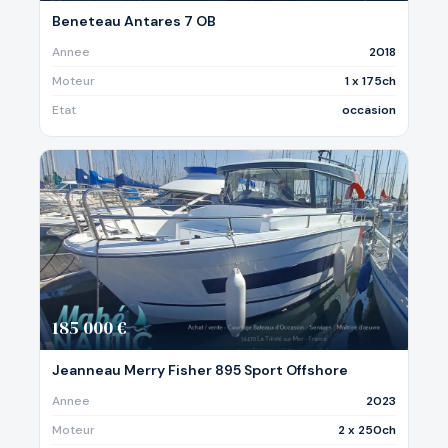
Beneteau Antares 7 OB
Annee
2018
Moteur
1 x 175ch
Etat
occasion
185 000 €
Jeanneau Merry Fisher 895 Sport Offshore
Annee
2023
Moteur
2 x 250ch