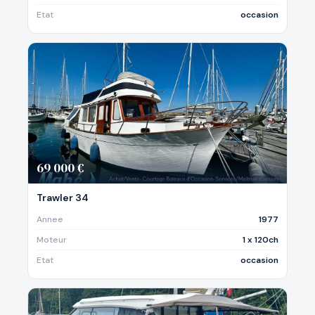
Etat
occasion
69 000 €
Trawler 34
Annee
1977
Moteur
1 x 120ch
Etat
occasion