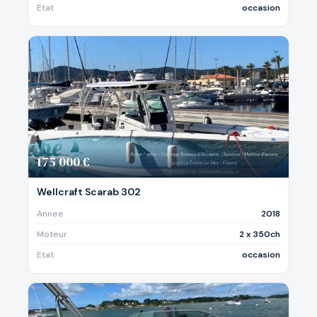
Etat
occasion
175 000 €
Wellcraft Scarab 302
Annee
2018
Moteur
2 x 350ch
Etat
occasion