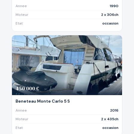
Annee
1990
Moteur
2 x 306ch
Etat
occasion
450 000 €
Beneteau Monte Carlo 5 S
Annee
2016
Moteur
2 x 435ch
Etat
occasion