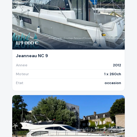
119 000 €
Jeanneau NC 9
Annee
2012
Moteur
1 x 260ch
Etat
occasion