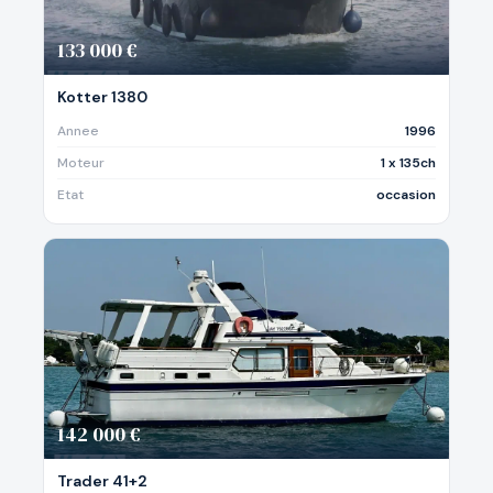
133 000 €
Kotter 1380
Annee
1996
Moteur
1 x 135ch
Etat
occasion
142 000 €
Trader 41+2