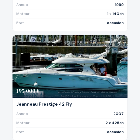
Annee
1999
Moteur
1 x 140ch
Etat
occasion
195 000 €
Jeanneau Prestige 42 Fly
Annee
2007
Moteur
2 x 425ch
Etat
occasion