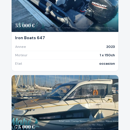
55 000 €
Iron Boats 647
Annee
2023
Moteur
1 x 150ch
Etat
occasion
75 000 €