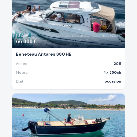
66 000 €
Beneteau Antares 880 HB
Annee
2011
Moteur
1 x 250ch
Etat
occasion