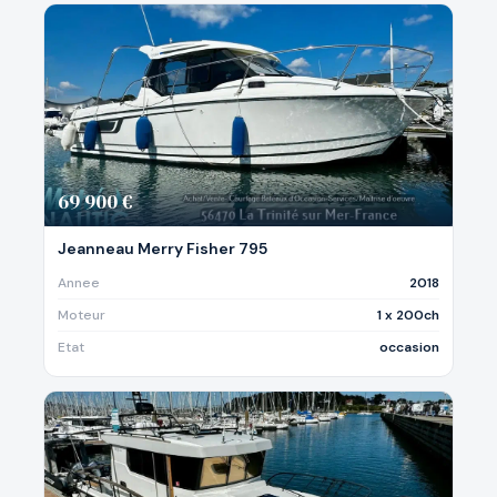
69 900 €
Jeanneau Merry Fisher 795
Annee
2018
Moteur
1 x 200ch
Etat
occasion