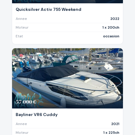
Quicksilver Activ 755 Weekend
Annee
2022
Moteur
1 x 200ch
Etat
occasion
57 000 €
Bayliner VR6 Cuddy
Annee
2021
Moteur
1 x 225ch