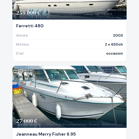
259 000 €
Ferretti 480
Annee
2003
Moteur
2 x 630ch
Etat
occasion
27 000 €
Jeanneau Merry Fisher 6.95