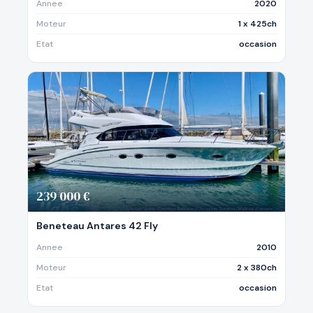
Annee
2020
Moteur
1 x 425ch
Etat
occasion
239 000 €
Beneteau Antares 42 Fly
Annee
2010
Moteur
2 x 380ch
Etat
occasion