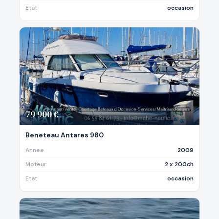
Etat
occasion
79 900 €
Beneteau Antares 980
Annee
2009
Moteur
2 x 200ch
Etat
occasion