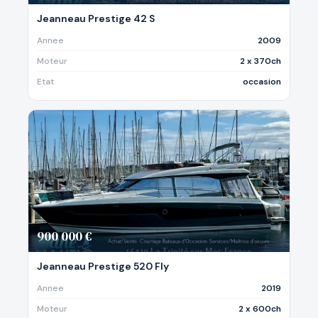
Jeanneau Prestige 42 S
Annee
2009
Moteur
2 x 370ch
Etat
occasion
900 000 €
Jeanneau Prestige 520 Fly
Annee
2019
Moteur
2 x 600ch