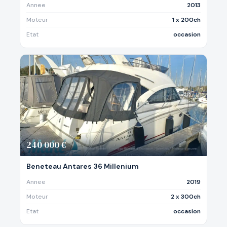
Annee
2013
Moteur
1 x 200ch
Etat
occasion
240 000 €
Beneteau Antares 36 Millenium
Annee
2019
Moteur
2 x 300ch
Etat
occasion