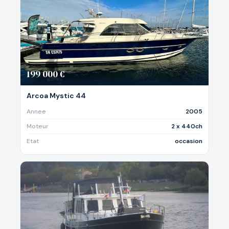
199 000 €
Arcoa Mystic 44
Annee
2005
Moteur
2 x 440ch
Etat
occasion