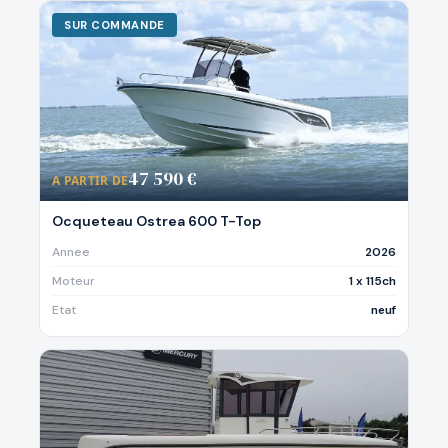
SUR COMMANDE
47 590 €
A PARTIR DE
Ocqueteau Ostrea 600 T-Top
Annee
2026
Moteur
1 x 115ch
Etat
neuf