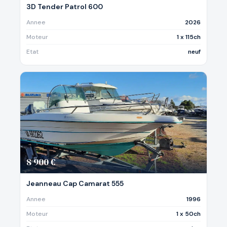
3D Tender Patrol 600
Annee
2026
Moteur
1 x 115ch
Etat
neuf
8 900 €
Jeanneau Cap Camarat 555
Annee
1996
Moteur
1 x 50ch