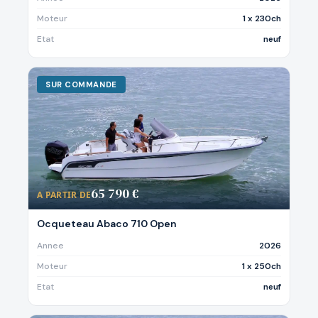
Moteur
1 x 230ch
Etat
neuf
SUR COMMANDE
65 790 €
A PARTIR DE
Ocqueteau Abaco 710 Open
Annee
2026
Moteur
1 x 250ch
Etat
neuf