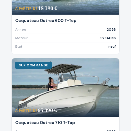
48 390 €
A PARTIR DE
Ocqueteau Ostrea 600 T-Top
Annee
2026
Moteur
1 x 140ch
Etat
neuf
SUR COMMANDE
65 390 €
A PARTIR DE
Ocqueteau Ostrea 710 T-Top