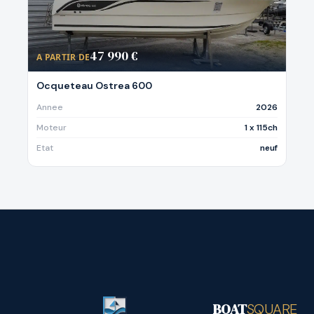
47 990 €
A PARTIR DE
Ocqueteau Ostrea 600
Annee
2026
Moteur
1 x 115ch
Etat
neuf
BOAT
SQUARE