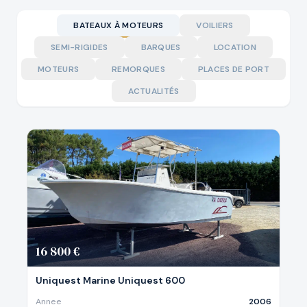
BATEAUX À MOTEURS
VOILIERS
SEMI-RIGIDES
BARQUES
LOCATION
MOTEURS
REMORQUES
PLACES DE PORT
ACTUALITÉS
16 800 €
Uniquest Marine Uniquest 600
Annee
2006