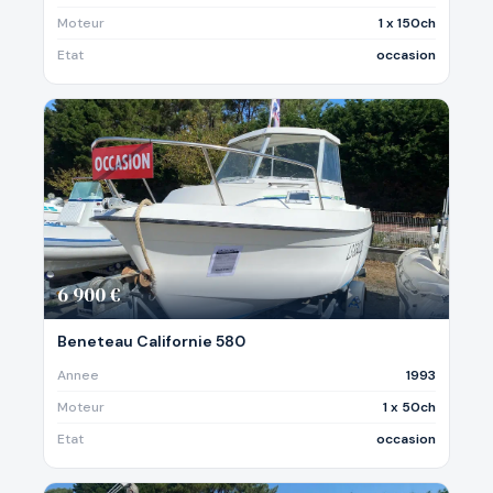
Moteur
1 x 150ch
Etat
occasion
6 900 €
Beneteau Californie 580
Annee
1993
Moteur
1 x 50ch
Etat
occasion