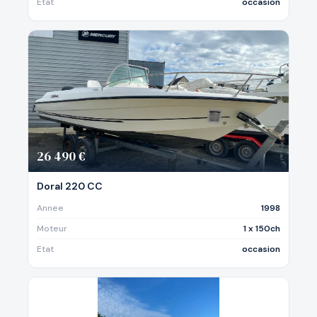
Etat
occasion
26 490 €
Doral 220 CC
Annee
1998
Moteur
1 x 150ch
Etat
occasion