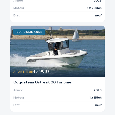
Annee
2026
Moteur
1 x 200ch
Etat
neuf
SUR COMMANDE
47 990 €
A PARTIR DE
Ocqueteau Ostrea 600 Timonier
Annee
2026
Moteur
1 x 115ch
Etat
neuf