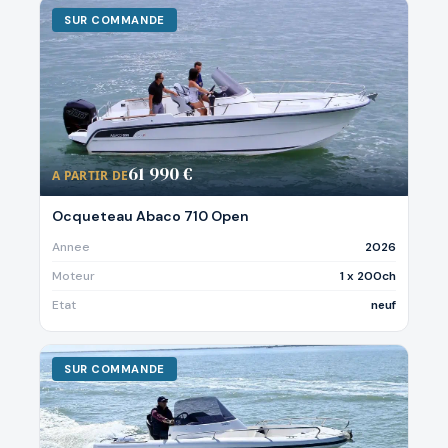
SUR COMMANDE
61 990 €
A PARTIR DE
Ocqueteau Abaco 710 Open
Annee
2026
Moteur
1 x 200ch
Etat
neuf
SUR COMMANDE