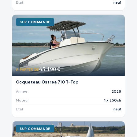
Etat
neuf
SUR COMMANDE
65 490 €
A PARTIR DE
Ocqueteau Ostrea 710 T-Top
Annee
2026
Moteur
1 x 250ch
Etat
neuf
SUR COMMANDE