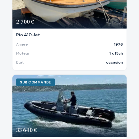
2 700 €
Rio 410 Jet
Annee
1976
Moteur
1 x 15ch
Etat
occasion
SUR COMMANDE
33 640 €