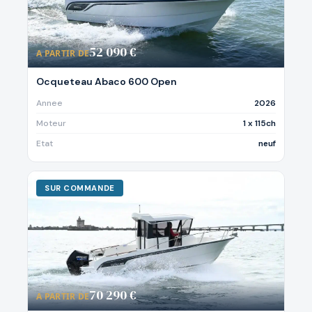
52 090 €
A PARTIR DE
Ocqueteau Abaco 600 Open
Annee
2026
Moteur
1 x 115ch
Etat
neuf
SUR COMMANDE
70 290 €
A PARTIR DE