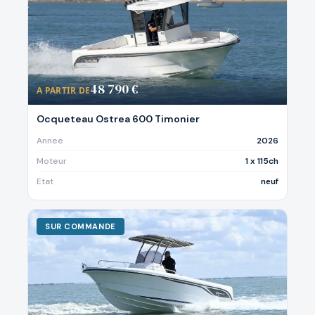
48 790 €
A PARTIR DE
Ocqueteau Ostrea 600 Timonier
Annee
2026
Moteur
1 x 115ch
Etat
neuf
SUR COMMANDE