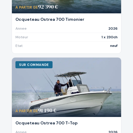
92 390 €
A PARTIR DE
Ocqueteau Ostrea 700 Timonier
Annee
2026
Moteur
1 x 230ch
Etat
neuf
SUR COMMANDE
91 190 €
A PARTIR DE
Ocqueteau Ostrea 700 T-Top
Annee
2026