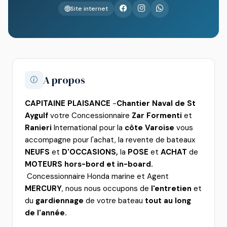
Site internet
A propos
CAPITAINE PLAISANCE
-
Chantier Naval de St
Aygulf
votre Concessionnaire
Zar Formenti
et
Ranieri
International pour la
côte Varoise
vous
accompagne pour l'achat, la revente de bateaux
NEUFS
et
D'OCCASIONS,
la
POSE
et
ACHAT
de
MOTEURS hors-bord et in-board.
Concessionnaire Honda marine et Agent
MERCURY
, nous nous occupons de
l'entretien
et
du
gardiennage
de votre bateau
tout au long
de l'année.