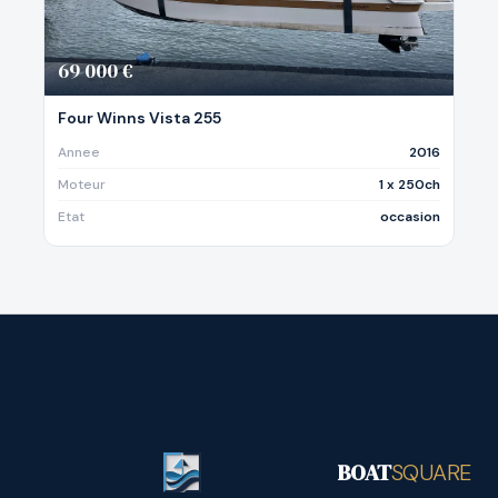
69 000 €
Four Winns Vista 255
Annee
2016
Moteur
1 x 250ch
Etat
occasion
BOAT
SQUARE