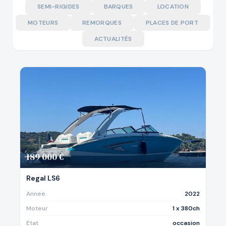
SEMI-RIGIDES
BARQUES
LOCATION
MOTEURS
REMORQUES
PLACES DE PORT
ACTUALITÉS
189 000 €
Regal LS6
Annee
2022
Moteur
1 x 380ch
Etat
occasion