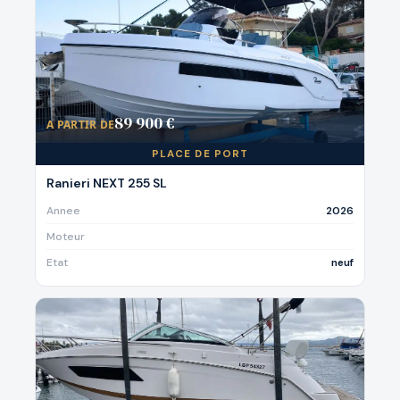
89 900 €
A PARTIR DE
PLACE DE PORT
Ranieri NEXT 255 SL
Annee
2026
Moteur
Etat
neuf