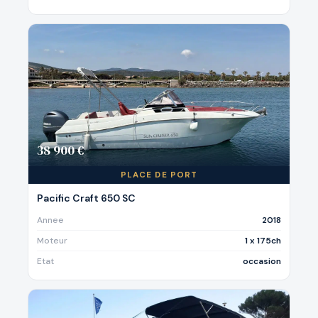
38 900 €
PLACE DE PORT
Pacific Craft 650 SC
Annee
2018
Moteur
1 x 175ch
Etat
occasion