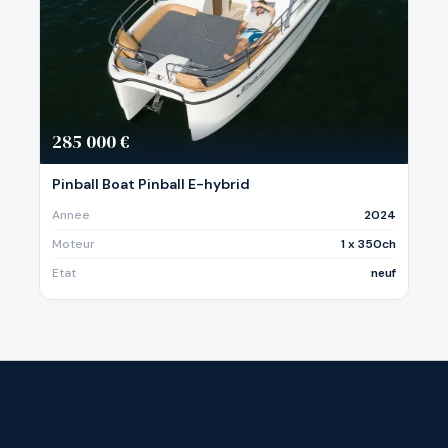
285 000 €
Pinball Boat Pinball E-hybrid
Annee
2024
Moteur
1 x 350ch
Etat
neuf