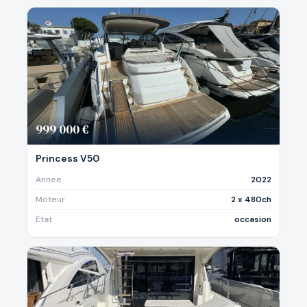
999 000 €
Princess V50
Annee
2022
Moteur
2 x 480ch
Etat
occasion