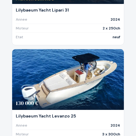
Lilybaeum Yacht Lipari 31
Annee
2024
Moteur
2 x 250ch
Etat
neuf
130 000 €
Lilybaeum Yacht Levanzo 25
Annee
2024
Moteur
3 x 300ch