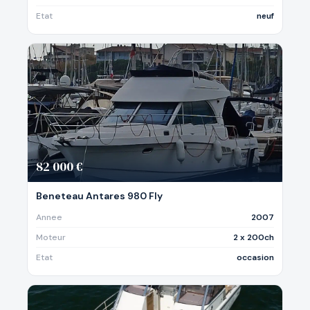
Etat
neuf
82 000 €
Beneteau Antares 980 Fly
Annee
2007
Moteur
2 x 200ch
Etat
occasion