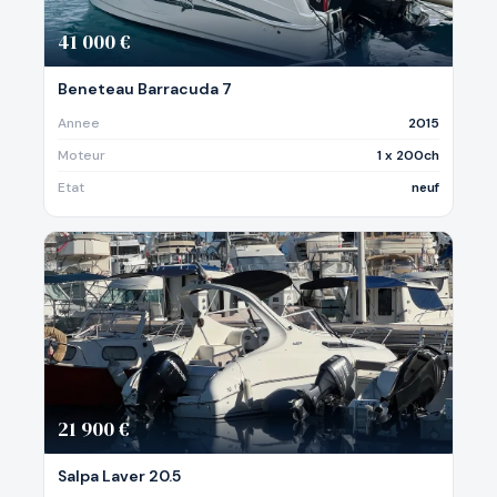
41 000 €
Beneteau Barracuda 7
Annee
2015
Moteur
1 x 200ch
Etat
neuf
21 900 €
Salpa Laver 20.5