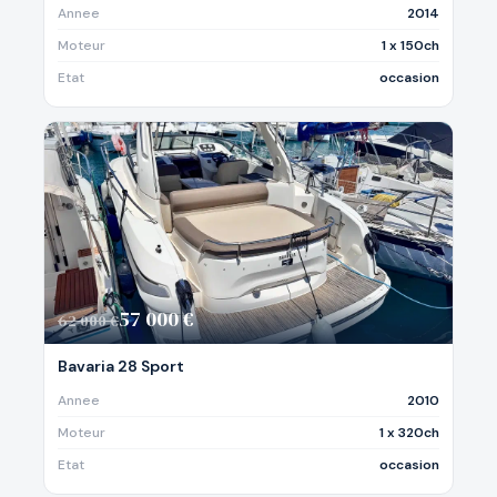
Annee
2014
Moteur
1 x 150ch
Etat
occasion
57 000 €
62 000 €
Bavaria 28 Sport
Annee
2010
Moteur
1 x 320ch
Etat
occasion