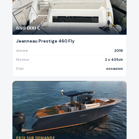
680 000 €
Jeanneau Prestige 460 Fly
Annee
2019
Moteur
2 x 435ch
Etat
occasion
PRIX SUR DEMANDE