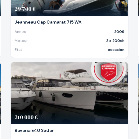
29 700 €
Jeanneau Cap Camarat 715 WA
Annee
2009
Moteur
2 x 200ch
Etat
occasion
210 000 €
Bavaria E40 Sedan