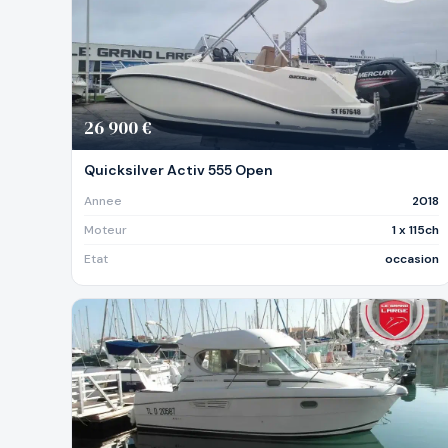
26 900 €
Quicksilver Activ 555 Open
Annee
2018
Moteur
1 x 115ch
Etat
occasion