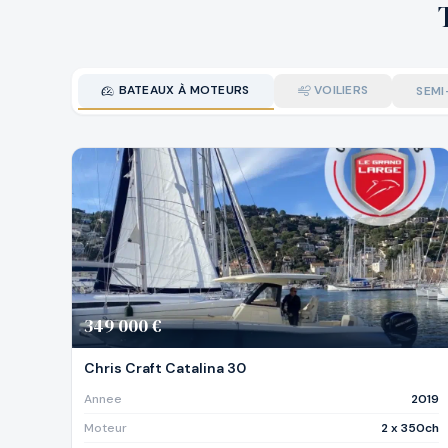
BATEAUX À MOTEURS
VOILIERS
SEMI
349 000 €
Chris Craft Catalina 30
Annee
2019
Moteur
2 x 350ch