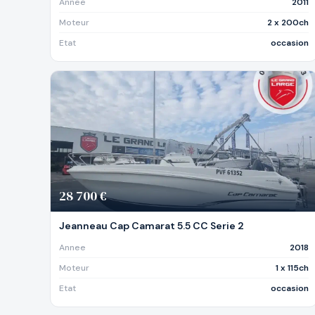
Annee
2011
Moteur
2 x 200ch
Etat
occasion
28 700 €
Jeanneau Cap Camarat 5.5 CC Serie 2
Annee
2018
Moteur
1 x 115ch
Etat
occasion