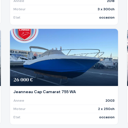
Annee
2018
Moteur
3 x 300ch
Etat
occasion
26 000 €
Jeanneau Cap Camarat 755 WA
Annee
2003
Moteur
2 x 250ch
Etat
occasion