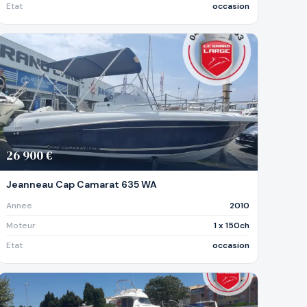
Etat
occasion
26 900 €
Jeanneau Cap Camarat 635 WA
Annee
2010
Moteur
1 x 150ch
Etat
occasion