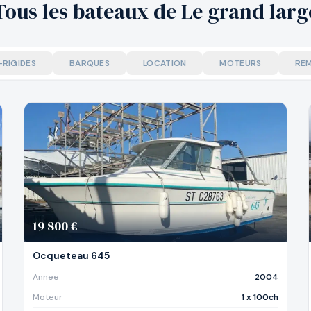
Tous les bateaux de Le grand larg
-RIGIDES
BARQUES
LOCATION
MOTEURS
RE
19 800 €
Ocqueteau 645
Annee
2004
Moteur
1 x 100ch