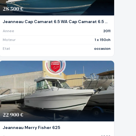
28 500 €
Jeanneau Cap Camarat 6.5 WA Cap Camarat 6.5 Open
Annee
2011
Moteur
1 x 150ch
Etat
occasion
22 900 €
Jeanneau Merry Fisher 625