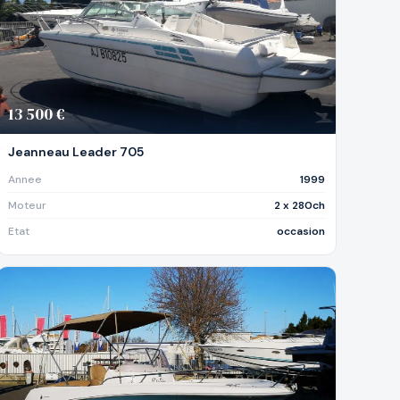
13 500 €
Jeanneau Leader 705
Annee
1999
Moteur
2 x 280ch
Etat
occasion