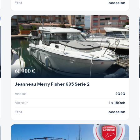
Etat
occasion
61 900 €
Jeanneau Merry Fisher 695 Serie 2
Annee
2020
Moteur
1 x 150ch
Etat
occasion