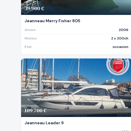
39 900 €
Jeanneau Merry Fisher 805
Annee
2006
Moteur
2 x 200ch
Etat
occasion
109 700 €
Jeanneau Leader 9