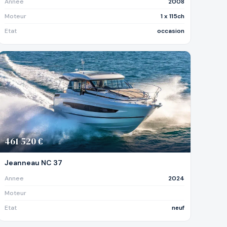
Annee
2008
Moteur
1 x 115ch
Etat
occasion
461 520 €
Jeanneau NC 37
Annee
2024
Moteur
Etat
neuf