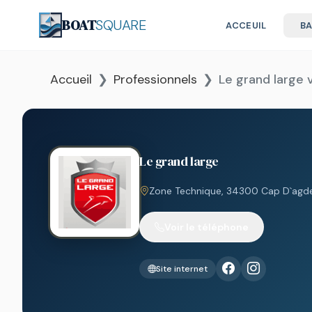
BOAT
SQUARE
ACCEUIL
B
Accueil
Professionnels
Le grand large
Le grand large
Zone Technique, 34300 Cap D`agd
Voir le téléphone
Site internet