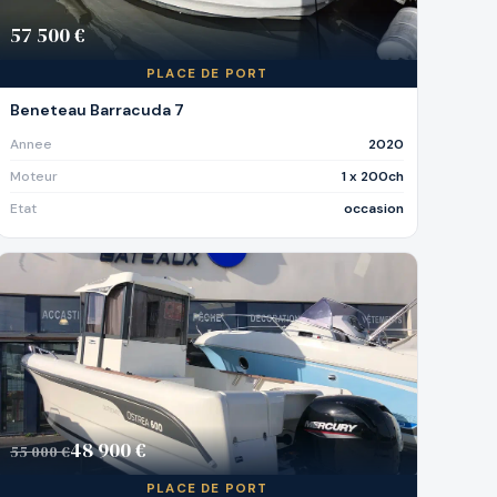
57 500 €
PLACE DE PORT
Beneteau Barracuda 7
Annee
2020
Moteur
1 x 200ch
Etat
occasion
48 900 €
55 000 €
PLACE DE PORT