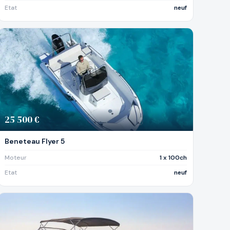
Etat
neuf
25 500 €
Beneteau Flyer 5
Moteur
1 x 100ch
Etat
neuf