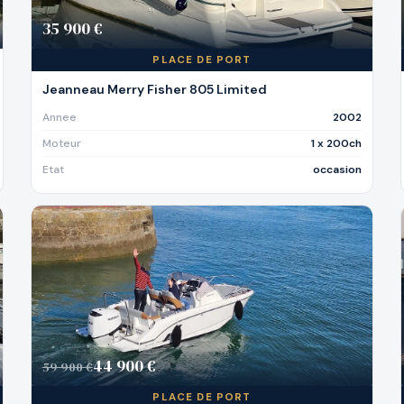
35 900 €
PLACE DE PORT
Jeanneau Merry Fisher 805 Limited
Annee
2002
Moteur
1 x 200ch
Etat
occasion
44 900 €
59 900 €
PLACE DE PORT