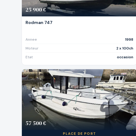
25 900 €
Rodman 747
Annee
1998
Moteur
2 x 100ch
Etat
occasion
57 500 €
PLACE DE PORT