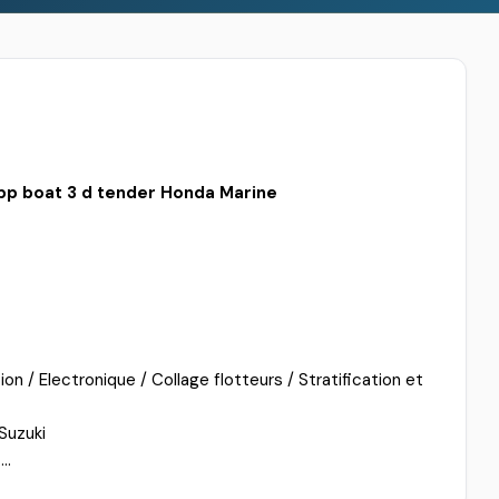
pp boat
3 d tender
Honda Marine
n / Electronique / Collage flotteurs / Stratification et
Suzuki
..