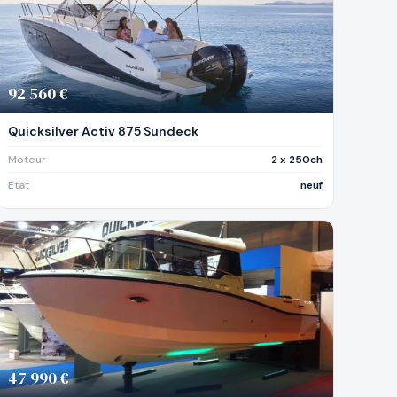
92 560 €
Quicksilver Activ 875 Sundeck
Moteur
2 x 250ch
Etat
neuf
47 990 €