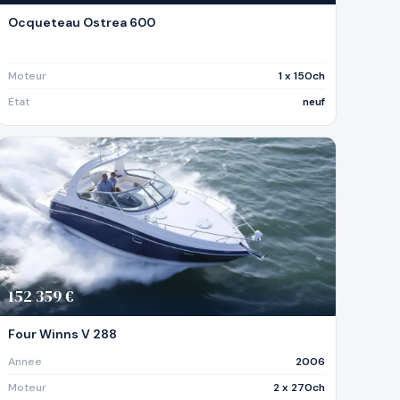
Ocqueteau Ostrea 600
Moteur
1 x 150ch
Etat
neuf
152 359 €
Four Winns V 288
Annee
2006
Moteur
2 x 270ch