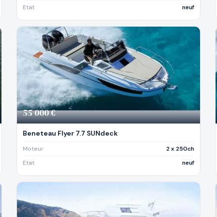
Etat
neuf
55 000 €
Beneteau Flyer 7.7 SUNdeck
Moteur
2 x 250ch
Etat
neuf