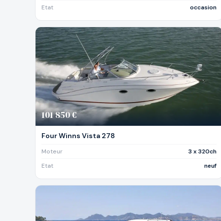
Etat
occasion
101 850 €
Four Winns Vista 278
Moteur
3 x 320ch
Etat
neuf