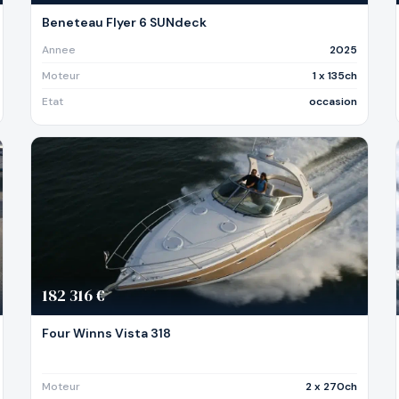
Beneteau Flyer 6 SUNdeck
Annee
2025
Moteur
1 x 135ch
Etat
occasion
182 316 €
Four Winns Vista 318
Moteur
2 x 270ch