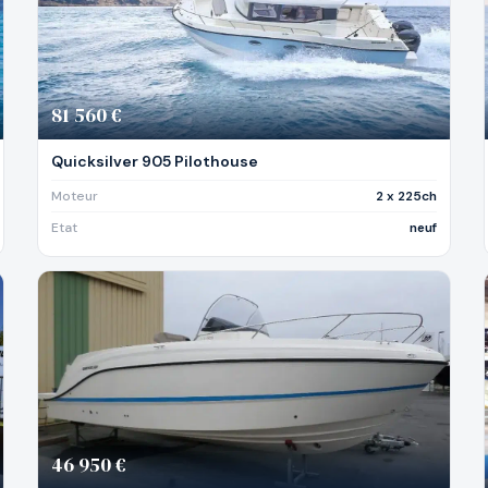
81 560 €
Quicksilver 905 Pilothouse
Moteur
2 x 225ch
Etat
neuf
46 950 €