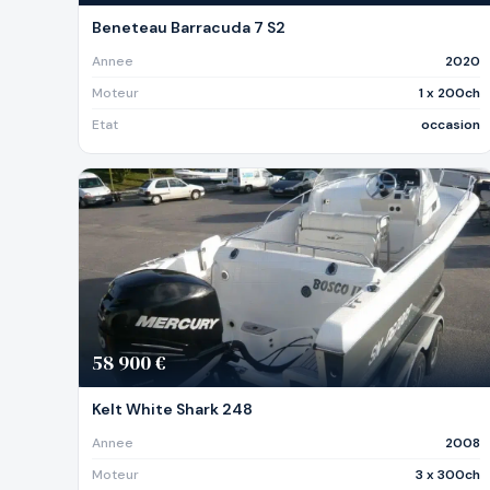
Beneteau Barracuda 7 S2
Annee
2020
Moteur
1 x 200ch
Etat
occasion
58 900 €
Kelt White Shark 248
Annee
2008
Moteur
3 x 300ch