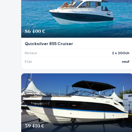
86 400 €
Quicksilver 855 Cruiser
Moteur
2 x 200ch
Etat
neuf
59 410 €