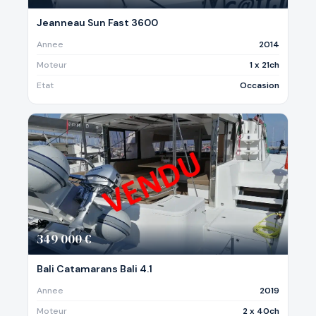
Jeanneau Sun Fast 3600
Annee
2014
Moteur
1 x 21ch
Etat
Occasion
349 000 €
Bali Catamarans Bali 4.1
Annee
2019
Moteur
2 x 40ch