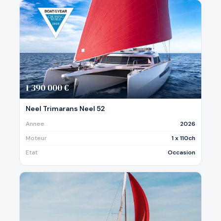
1 390 000 €
Neel Trimarans Neel 52
Annee
2026
Moteur
1 x 110ch
Etat
Occasion