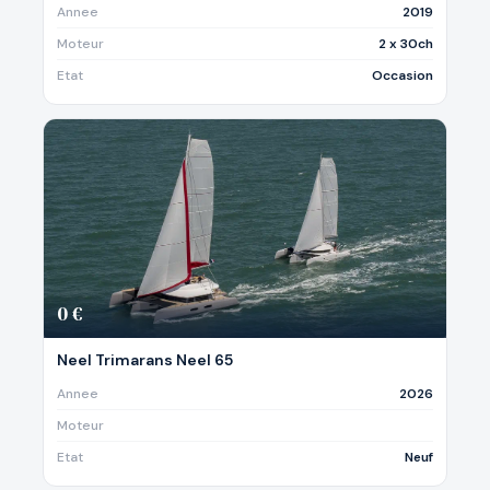
Annee
2019
Moteur
2 x 30ch
Etat
Occasion
0 €
Neel Trimarans Neel 65
Annee
2026
Moteur
Etat
Neuf