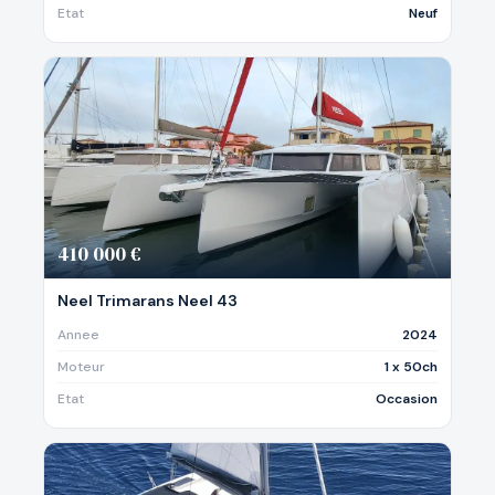
Etat
Neuf
410 000 €
Neel Trimarans Neel 43
Annee
2024
Moteur
1 x 50ch
Etat
Occasion