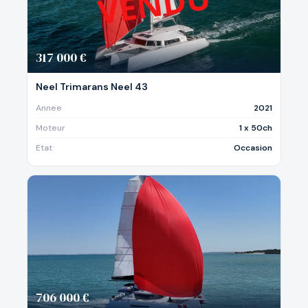
317 000 €
Neel Trimarans Neel 43
Annee
2021
Moteur
1 x 50ch
Etat
Occasion
706 000 €