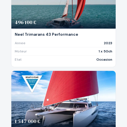
496 100 €
Neel Trimarans 43 Performance
Annee
2023
Moteur
1 x 50ch
Etat
Occasion
1 547 000 €