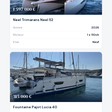
1 597 000 €
Neel Trimarans Neel 52
Annee
2026
Moteur
1 x 110ch
Etat
Neuf
315 000 €
Fountaine Pajot Lucia 40