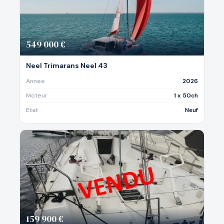
549 000 €
Neel Trimarans Neel 43
Annee
2026
Moteur
1 x 50ch
Etat
Neuf
159 900 €