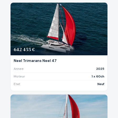
642 455 €
Neel Trimarans Neel 47
Annee
2025
Moteur
1 x 60ch
Etat
Neuf