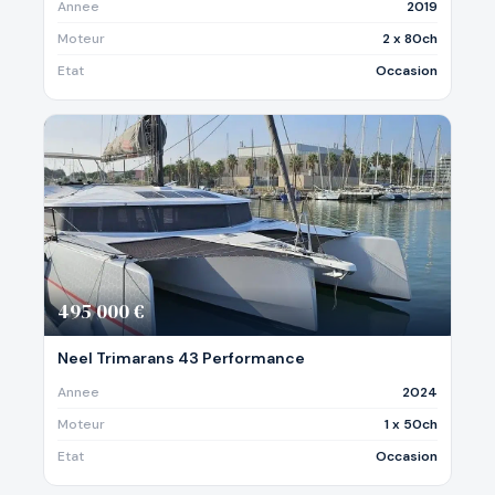
Annee
2019
Moteur
2 x 80ch
Etat
Occasion
495 000 €
Neel Trimarans 43 Performance
Annee
2024
Moteur
1 x 50ch
Etat
Occasion