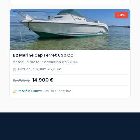
-11%
B2 Marine Cap Ferret 650 CC
Bateau à moteur occasion de 2004
1×150ch
6,38m × 2,36m
14 900 €
16 800 €
Marée Haute
· 29910 Tregunc