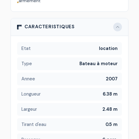
armement
CARACTERISTIQUES
Etat
location
Type
Bateau à moteur
Annee
2007
Longueur
6.38 m
Largeur
2.48 m
Tirant d'eau
0.5 m