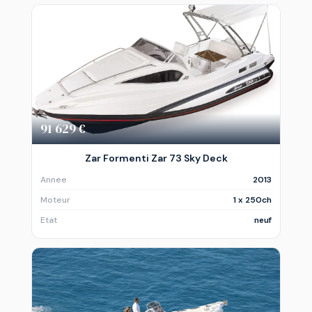
91 629 €
Zar Formenti Zar 73 Sky Deck
Annee
2013
Moteur
1 x 250ch
Etat
neuf