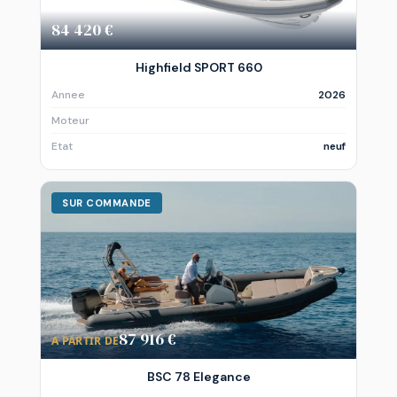
84 420 €
Highfield SPORT 660
Annee
2026
Moteur
Etat
neuf
SUR COMMANDE
87 916 €
A PARTIR DE
BSC 78 Elegance