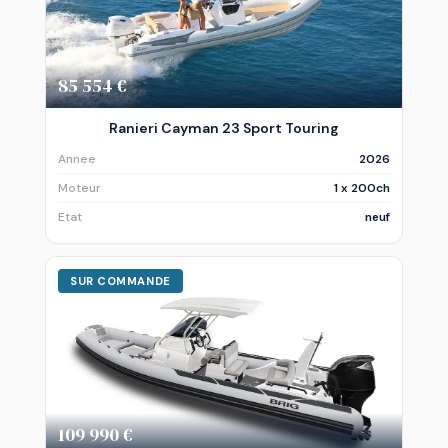
85 554 €
Ranieri Cayman 23 Sport Touring
Annee
2026
Moteur
1 x 200ch
Etat
neuf
SUR COMMANDE
109 990 €