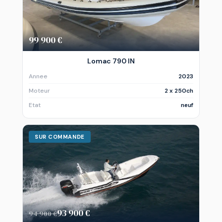
99 900 €
Lomac 790 IN
Annee
2023
Moteur
2 x 250ch
Etat
neuf
SUR COMMANDE
93 900 €
94 900 €