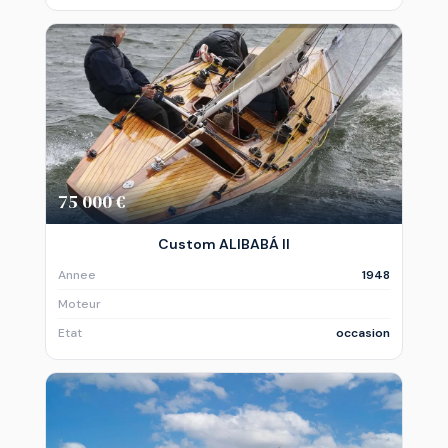
75 000 €
Custom ALIBABÁ II
Annee
1948
Moteur
Etat
occasion