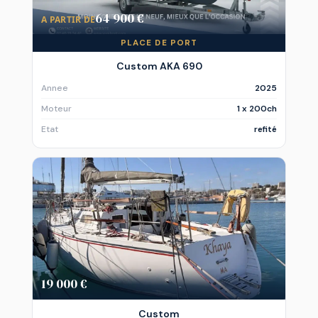
64 900 €
A PARTIR DE
PLACE DE PORT
Custom AKA 690
Annee
2025
Moteur
1 x 200ch
Etat
refité
19 000 €
Custom