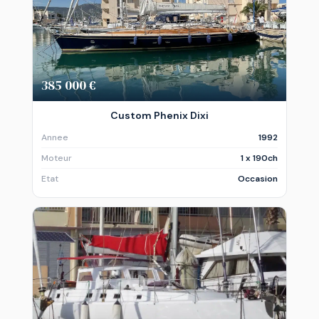
385 000 €
Custom Phenix Dixi
Annee
1992
Moteur
1 x 190ch
Etat
Occasion