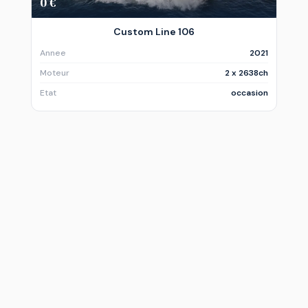
0 €
Custom Line 106
Annee
2021
Moteur
2 x 2638ch
Etat
occasion