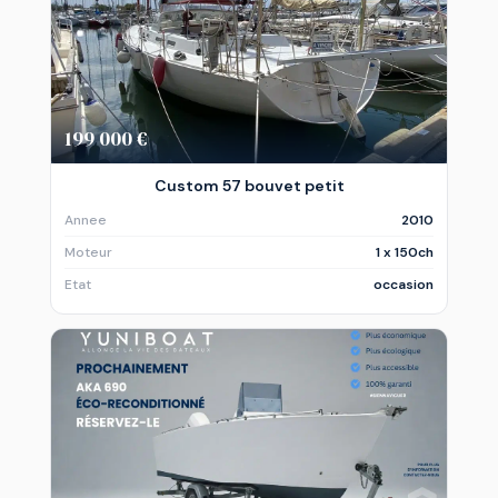
199 000 €
Custom 57 bouvet petit
Annee
2010
Moteur
1 x 150ch
Etat
occasion