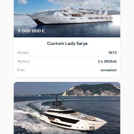
9 000 000 €
Custom Lady Sarya
Annee
1972
Moteur
2 x 2829ch
Etat
occasion