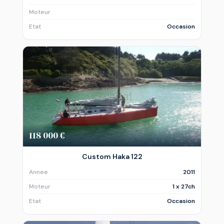
Moteur
Etat
Occasion
118 000 €
Custom Haka 122
Annee
2011
Moteur
1 x 27ch
Etat
Occasion