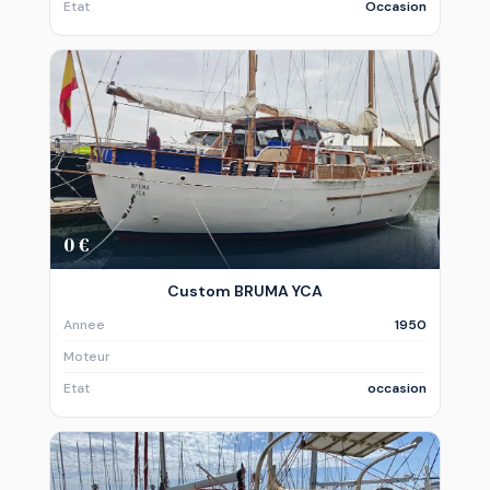
Etat
Occasion
0 €
Custom BRUMA YCA
Annee
1950
Moteur
Etat
occasion