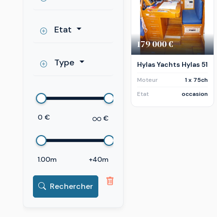
Etat
179 000 €
Type
Hylas Yachts Hylas 51
Moteur
1 x 75ch
Etat
occasion
0 €
€
1.00m
+40m
Rechercher