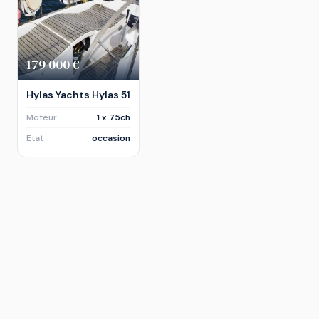
179 000 €
Hylas Yachts Hylas 51
Moteur
1 x 75ch
Etat
occasion