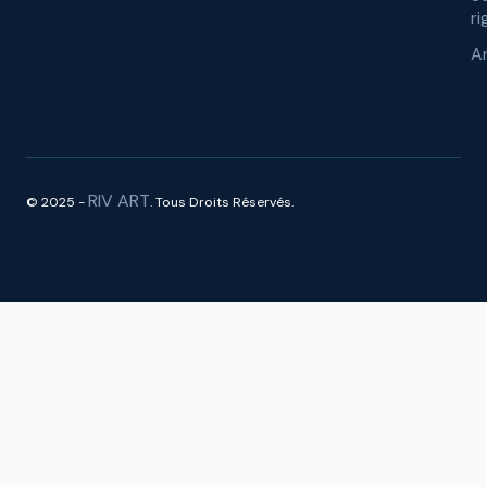
ri
A
RIV ART
© 2025 -
. Tous Droits Réservés.