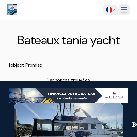
Menu
Bateaux tania yacht
[object Promise]
1 annonces trouvées
B