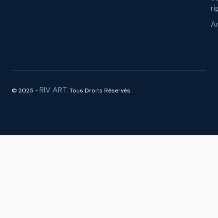
ri
A
RIV ART
© 2025 -
. Tous Droits Réservés.