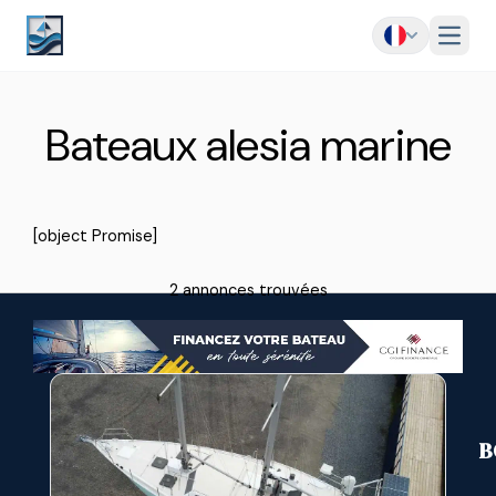
Menu
Bateaux alesia marine
[object Promise]
2 annonces trouvées
B