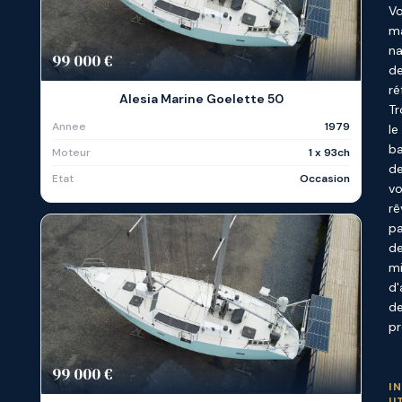
Vo
ma
na
99 000 €
d
ré
Alesia Marine Goelette 50
Tr
Annee
1979
le
b
Moteur
1 x 93ch
d
Etat
Occasion
v
rê
p
d
mi
d
d
pr
99 000 €
I
U