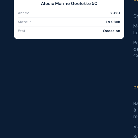
Alesia Marine Goelette 50
Annee
2020
C
Moteur
1 x 93ch
M
Etat
Occasion
L
Po
d
Co
C
B
à
m
Vo
S