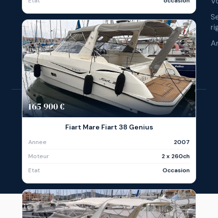
Vo
Etat
occasion
S
ri
A
165 900 €
© 
Fiart Mare Fiart 38 Genius
Annee
2007
Ré
Moteur
2 x 260ch
Etat
Occasion