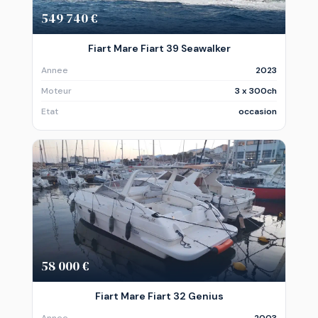
549 740 €
Fiart Mare Fiart 39 Seawalker
Annee
2023
Moteur
3 x 300ch
Etat
occasion
58 000 €
Fiart Mare Fiart 32 Genius
Annee
2003