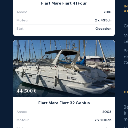
Fiart Mare Fiart 4TFour
I
U
Annee
2016
Moteur
2 x 435ch
C
Etat
Occasion
M
L
Po
d
Co
44 500 €
C
Fiart Mare Fiart 32 Genius
B
Annee
2003
à
m
Moteur
2 x 200ch