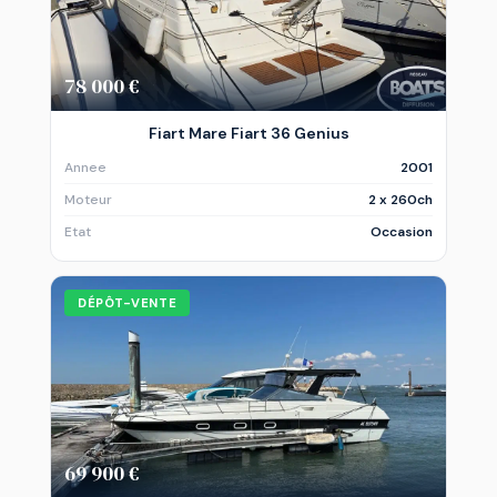
78 000 €
Fiart Mare Fiart 36 Genius
Annee
2001
Moteur
2 x 260ch
Etat
Occasion
DÉPÔT-VENTE
69 900 €