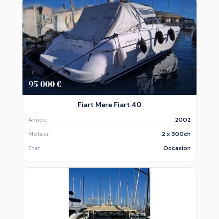
95 000 €
Fiart Mare Fiart 40
Annee
2002
Moteur
2 x 300ch
Etat
Occasion