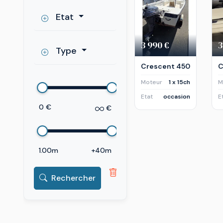
Etat
3 990 €
3
Type
Crescent 450
C
Moteur
1 x 15ch
M
Etat
occasion
E
0 €
€
1.00m
+40m
Rechercher