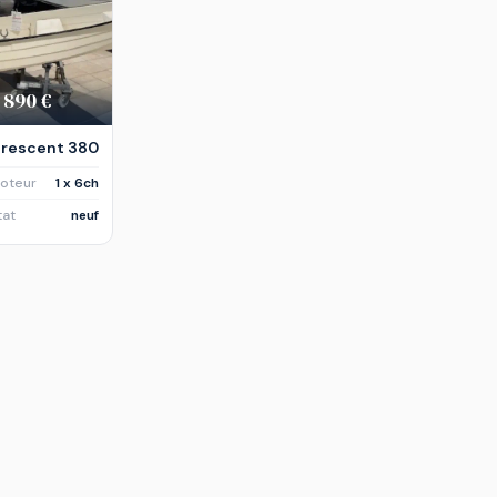
 890 €
rescent 380
oteur
1 x 6ch
tat
neuf