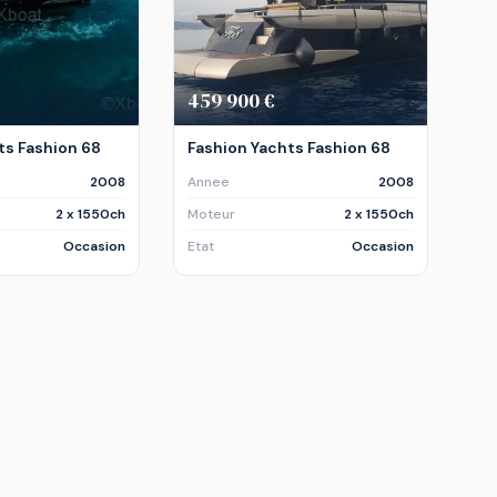
459 900 €
ts Fashion 68
Fashion Yachts Fashion 68
2008
Annee
2008
2 x 1550ch
Moteur
2 x 1550ch
Occasion
Etat
Occasion