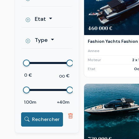
Etat
460 000 €
Type
Fashion Yachts Fashion
Annee
Moteur
2 x
Etat
Oc
0 €
€
1.00m
+40m
Rechercher
730 000 €