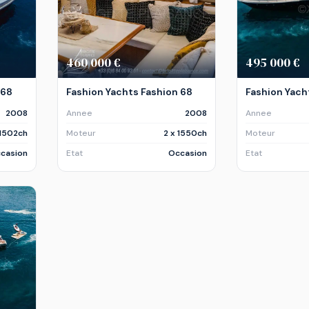
460 000 €
495 000 €
 68
Fashion Yachts Fashion 68
Fashion Yach
2008
Annee
2008
Annee
 1502ch
Moteur
2 x 1550ch
Moteur
casion
Etat
Occasion
Etat