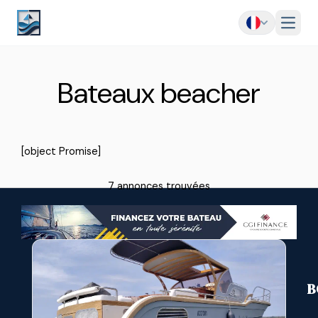
Menu
Bateaux beacher
[object Promise]
7 annonces trouvées
B