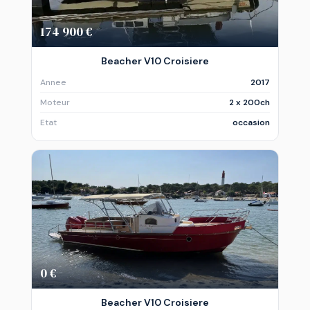
174 900 €
Beacher V10 Croisiere
Annee
2017
Moteur
2 x 200ch
Etat
occasion
0 €
Beacher V10 Croisiere