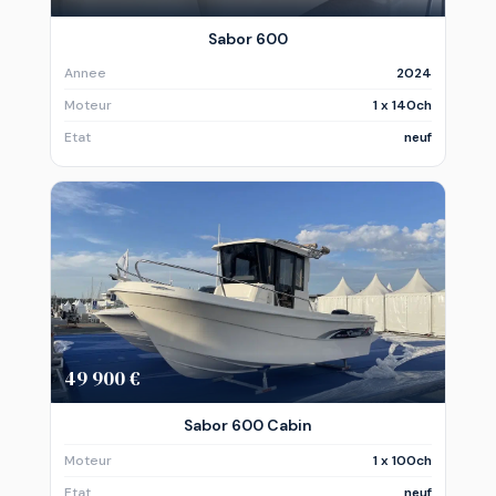
Sabor 600
Annee
2024
Moteur
1 x 140ch
Etat
neuf
49 900 €
Sabor 600 Cabin
Moteur
1 x 100ch
Etat
neuf