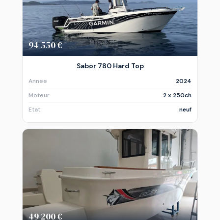
94 550 €
Sabor 780 Hard Top
Annee
2024
Moteur
2 x 250ch
Etat
neuf
49 200 €