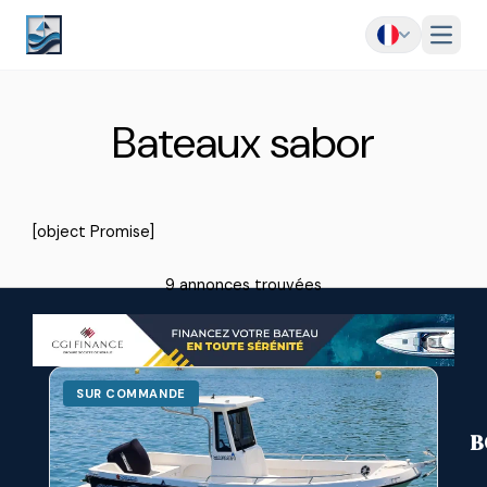
Menu
Bateaux sabor
[object Promise]
9 annonces trouvées
SUR COMMANDE
B