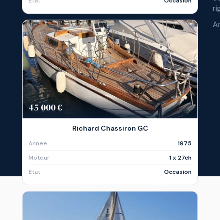
Etat
Occasion
ri
A
© 
45 000 €
Richard Chassiron GC
Ré
Annee
1975
Moteur
1 x 27ch
Etat
Occasion