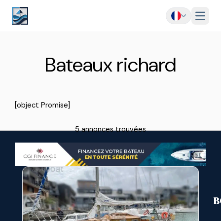
Menu
Bateaux richard
[object Promise]
5 annonces trouvées
B