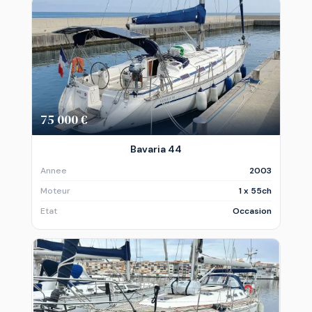
75 000 €
Bavaria 44
Annee
2003
Moteur
1 x 55ch
Etat
Occasion