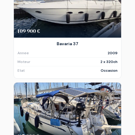
109 900 €
Bavaria 37
Annee
2009
Moteur
2 x 320ch
Etat
Occasion