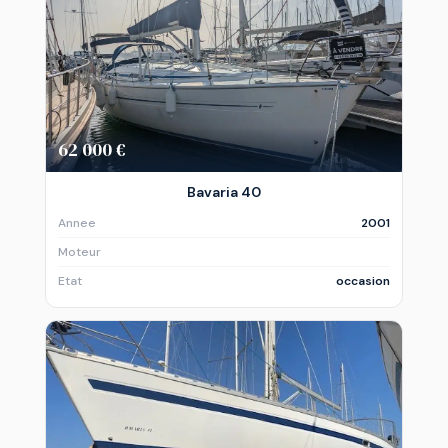
62 000 €
Bavaria 40
Annee
2001
Moteur
Etat
occasion