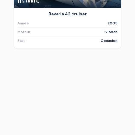
115 000 €
Bavaria 42 cruiser
Annee
2005
Moteur
1 x 55ch
Etat
Occasion