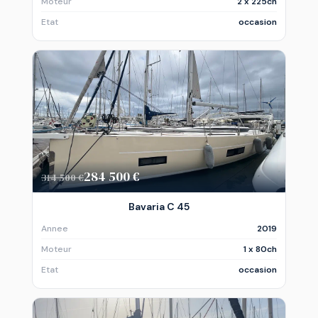
Moteur
2 x 225ch
Etat
occasion
284 500 €
314 500 €
Bavaria C 45
Annee
2019
Moteur
1 x 80ch
Etat
occasion