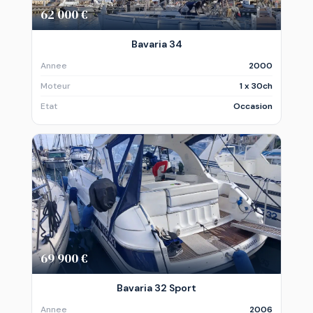
62 000 €
Bavaria 34
Annee
2000
Moteur
1 x 30ch
Etat
Occasion
69 900 €
Bavaria 32 Sport
Annee
2006