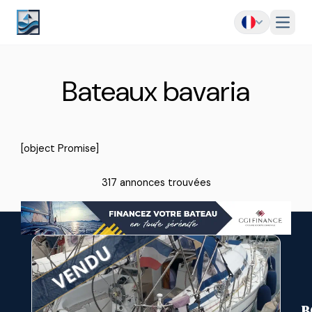
Menu
Bateaux bavaria
[object Promise]
317 annonces trouvées
B