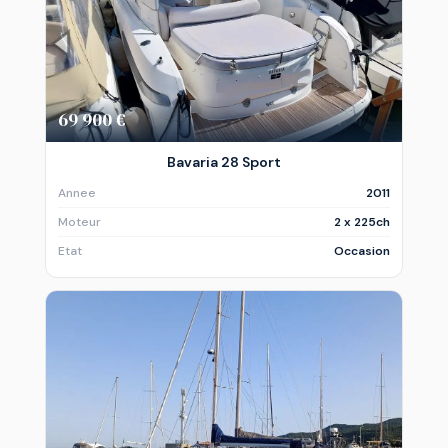
69 900 €
Bavaria 28 Sport
Annee
2011
Moteur
2 x 225ch
Etat
Occasion