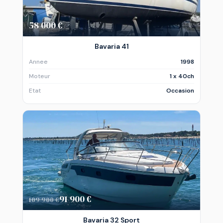
58 000 €
Bavaria 41
Annee
1998
Moteur
1 x 40ch
Etat
Occasion
91 900 €
109 900 €
Bavaria 32 Sport