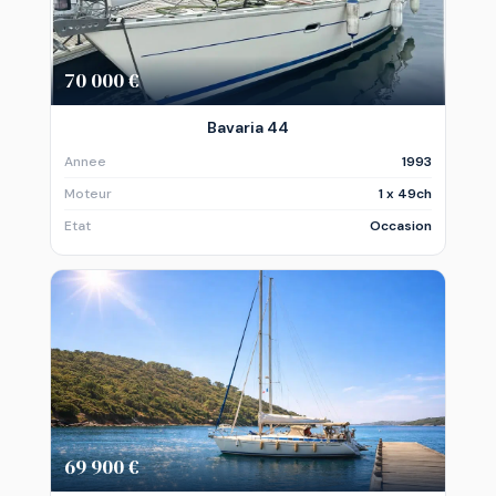
70 000 €
Bavaria 44
Annee
1993
Moteur
1 x 49ch
Etat
Occasion
69 900 €