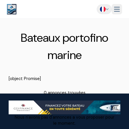
Menu
Bateaux portofino
marine
[object Promise]
0 annonces trouvées
Nous n'avons pas d'annonces a vous proposer pour
le moment.