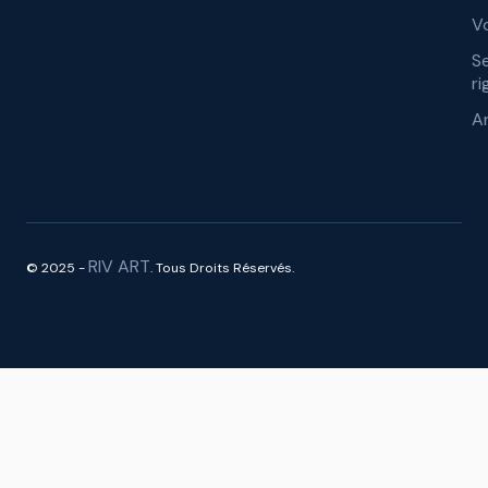
Vo
S
ri
A
RIV ART
© 2025 -
. Tous Droits Réservés.