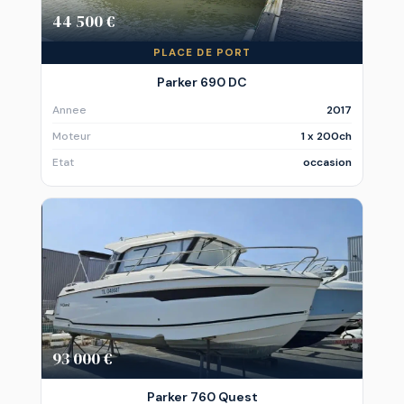
44 500 €
PLACE DE PORT
Parker 690 DC
Annee
2017
Moteur
1 x 200ch
Etat
occasion
93 000 €
Parker 760 Quest