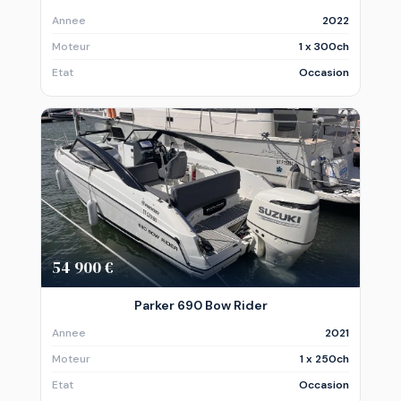
Annee
2022
Moteur
1 x 300ch
Etat
Occasion
54 900 €
Parker 690 Bow Rider
Annee
2021
Moteur
1 x 250ch
Etat
Occasion