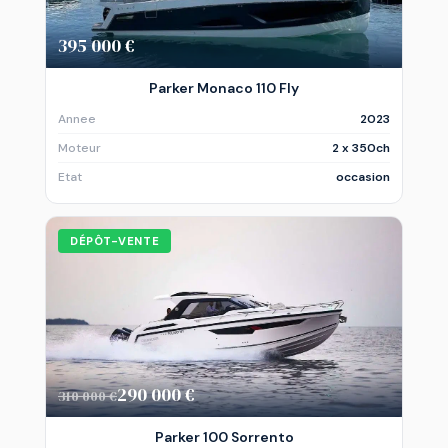
395 000 €
Parker Monaco 110 Fly
Annee
2023
Moteur
2 x 350ch
Etat
occasion
DÉPÔT-VENTE
290 000 €
310 000 €
Parker 100 Sorrento