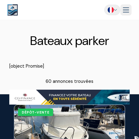
Menu
Bateaux parker
[object Promise]
60 annonces trouvées
DÉPÔT-VENTE
B