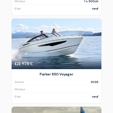
Moteur
1 x 300ch
Etat
neuf
121 970 €
Parker 850 Voyager
Annee
2026
Moteur
Etat
neuf