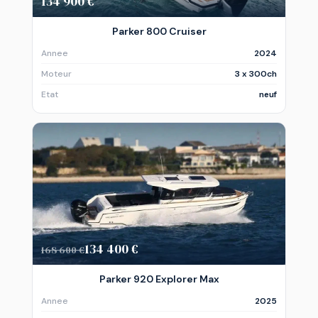
134 900 €
Parker 800 Cruiser
Annee
2024
Moteur
3 x 300ch
Etat
neuf
134 400 €
168 600 €
Parker 920 Explorer Max
Annee
2025