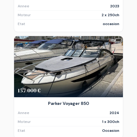
Annee
2023
Moteur
2 x 250ch
Etat
occasion
157 000 €
Parker Voyager 850
Annee
2024
Moteur
1 x 300ch
Etat
Occasion