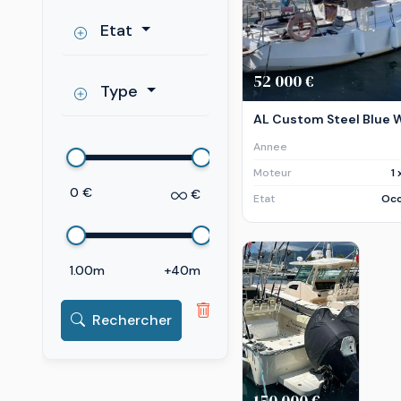
Etat
52 000 €
Type
AL Custom Steel Blue 
Annee
Moteur
1
0 €
€
Etat
Occ
1.00m
+40m
Rechercher
150 000 €