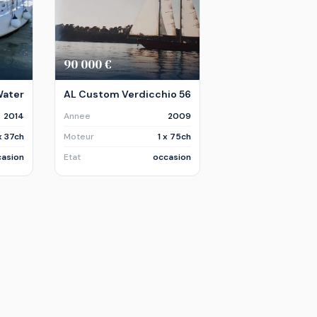
90 000 €
Water
AL Custom Verdicchio 56
2014
Annee
2009
 x 37ch
Moteur
1 x 75ch
asion
Etat
occasion