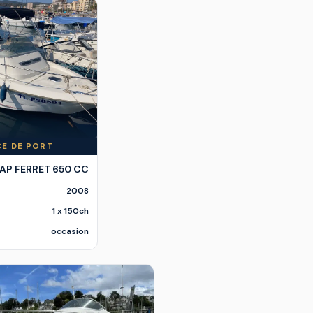
CE DE PORT
CAP FERRET 650 CC
2008
1 x 150ch
occasion