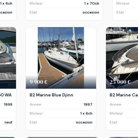
1 x 6ch
Moteur
1 x 70ch
Moteur
casion
Etat
occasion
Etat
9 900 €
25 000 €
550 WA
B2 Marine Blue Djinn
B2 Marine Ca
1998
Annee
1997
Annee
Moteur
1 x 6ch
Moteur
neuf
Etat
occasion
Etat