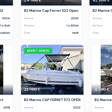
52
B2 Marine Cap Ferret 522 Open
B2 Marine 
2024
Annee
2023
Annee
1 x 6ch
Moteur
1 x 60ch
Moteur
ocation
Etat
neuf
Etat
DÉPÔT-VENTE
21 900 €
4 500 €
ort
B2 Marine CAP FERRET 572 OPEN
B2 Marine
2018
Annee
2022
Annee