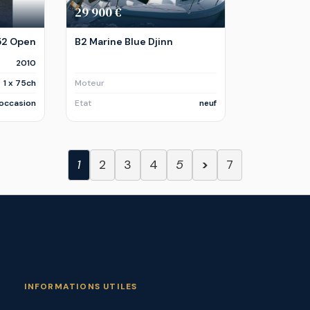
29 900 €
52 Open
B2 Marine Blue Djinn
2010
1 x 75ch
Moteur
occasion
Etat
neuf
1
2
3
4
5
>
7
INFORMATIONS UTILES