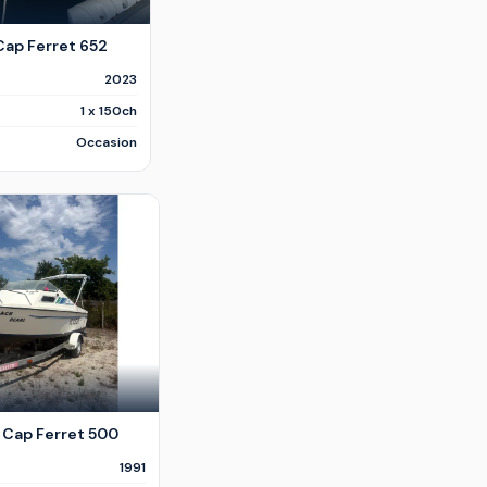
Cap Ferret 652
2023
1 x 150ch
Occasion
 Cap Ferret 500
1991