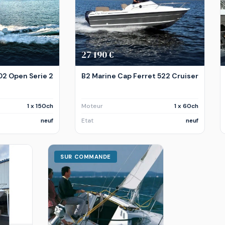
27 190 €
02 Open Serie 2
B2 Marine Cap Ferret 522 Cruiser
1 x 150ch
Moteur
1 x 60ch
neuf
Etat
neuf
SUR COMMANDE