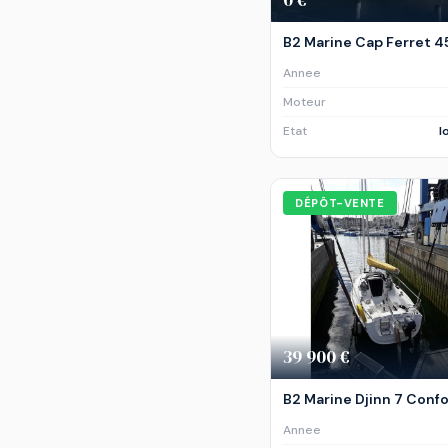
B2 Marine Cap Ferret 4
Annee
Moteur
Etat
l
DÉPÔT-VENTE
39 900 €
B2 Marine Djinn 7 Conf
Annee