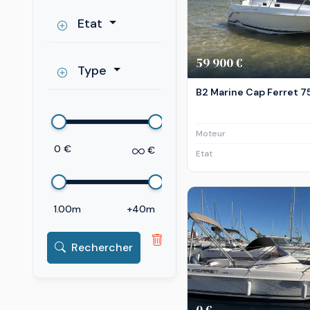
Etat
59 900 €
Type
B2 Marine Cap Ferret 75
Moteur
0 €
€
Etat
1.00m
+40m
Rechercher
0 €