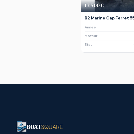
13 500 €
B2 Marine Cap Ferret 5
Annee
Moteur
Etat
BOAT
SQUARE