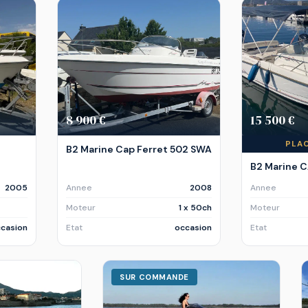
8 900 €
15 500 €
PLA
B2 Marine Cap Ferret 502 SWA
B2 Marine 
2005
Annee
2008
Annee
Moteur
1 x 50ch
Moteur
casion
Etat
occasion
Etat
SUR COMMANDE