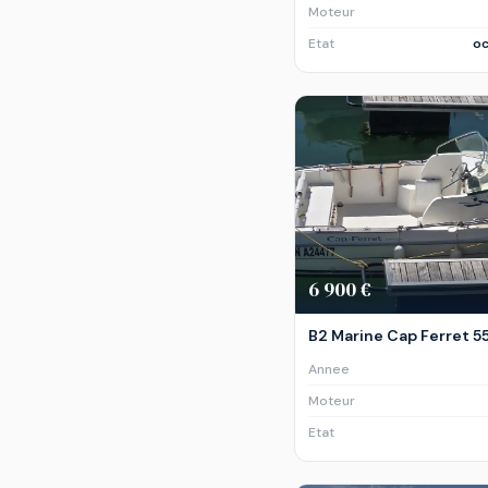
Moteur
Etat
oc
6 900 €
B2 Marine Cap Ferret 
Annee
Moteur
Etat