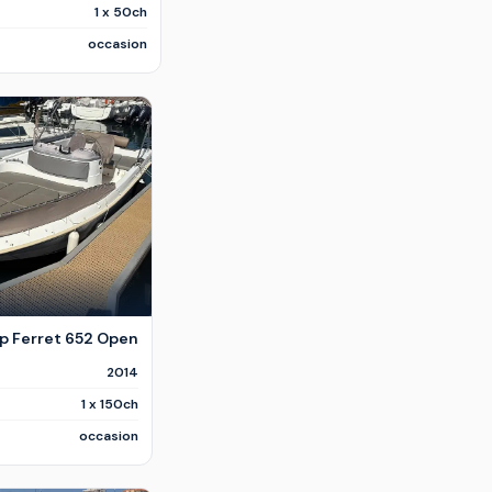
1 x 50ch
occasion
p Ferret 652 Open
2014
1 x 150ch
occasion