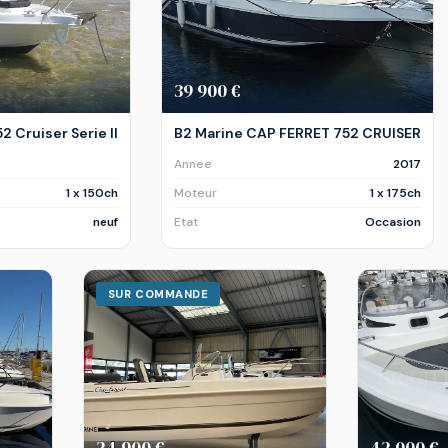
39 900 €
2 Cruiser Serie II
B2 Marine CAP FERRET 752 CRUISER
Annee
2017
1 x 150ch
Moteur
1 x 175ch
neuf
Etat
Occasion
SUR COMMANDE
24 900 €
42 000 €